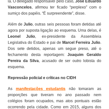
lá. O delegado responsável pelo caso,
José Eduardo
Vasconcelos
, afirmou ter ficado “perplexo” com o
sumiço dos papéis. “É surpreendente”, disse.
Além de
Julio
, outras seis pessoas foram detidas até
agora por suposta ligação ao esquema. Uma delas, é
Leonel Julio
, ex-presidente da Assembleia
Legislativa do Estado e pai de
Marcel Ferreira Julio
.
Dos sete detidos, apenas um segue preso, até o
fechamento desta reportagem:
Joaquim Geraldo
Pereira da Silva
, acusado de ser outro lobista do
esquema.
Repressão policial e críticas no CIDH
As
manifestações estudantis
não tomaram as
proporções que tiveram no ano passado nem
colégios foram ocupados, mas atos pontuais estão
ocorrendo pela cidade. Como em 2015, alguns dos