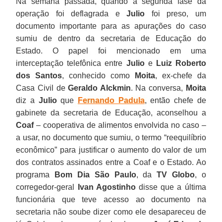
Na semana passada, quando a segunda fase da
operação foi deflagrada e
Julio
foi preso, um
documento importante para as apurações do caso
sumiu de dentro da secretaria de Educação do
Estado. O papel foi mencionado em uma
interceptação telefônica entre
Julio
e
Luiz Roberto
dos Santos
, conhecido como
Moita
, ex-chefe da
Casa Civil de
Geraldo Alckmin
. Na conversa,
Moita
diz a
Julio
que
Fernando Padula
, então chefe de
gabinete da secretaria de Educação, aconselhou a
Coaf
– cooperativa de alimentos envolvida no caso –
a usar, no documento que sumiu, o termo “reequilíbrio
econômico” para justificar o aumento do valor de um
dos contratos assinados entre a Coaf e o Estado. Ao
programa
Bom Dia São Paulo
, da
TV Globo
, o
corregedor-geral
Ivan Agostinho
disse que a última
funcionária que teve acesso ao documento na
secretaria não soube dizer como ele desapareceu de