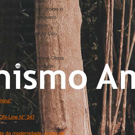
ógica deu excelentes
oteísmo confuciano" (como o
iador onipotente e severo
formação do abstrato e
ósmico, num Senhor do Céu
ncontro não só entre a China
é possível e, na verdade,
hina"
 ON-Line N° 347
te da modernidade. Artigo de