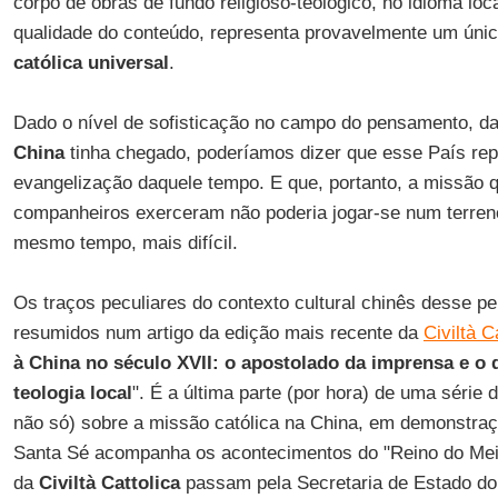
corpo de obras de fundo religioso-teológico, no idioma loc
qualidade do conteúdo, representa provavelmente um únic
católica universal
.
Dado o nível de sofisticação no campo do pensamento, da 
China
tinha chegado, poderíamos dizer que esse País rep
evangelização daquele tempo. E que, portanto, a missão
companheiros exerceram não poderia jogar-se num terreno
mesmo tempo, mais difícil.
Os traços peculiares do contexto cultural chinês desse p
resumidos num artigo da edição mais recente da
Civiltà C
à China no século XVII: o apostolado da imprensa e o
teologia local
". É a última parte (por hora) de uma série 
não só) sobre a missão católica na China, em demonstraç
Santa Sé acompanha os acontecimentos do "Reino do Meio
da
Civiltà Cattolica
passam pela Secretaria de Estado do 