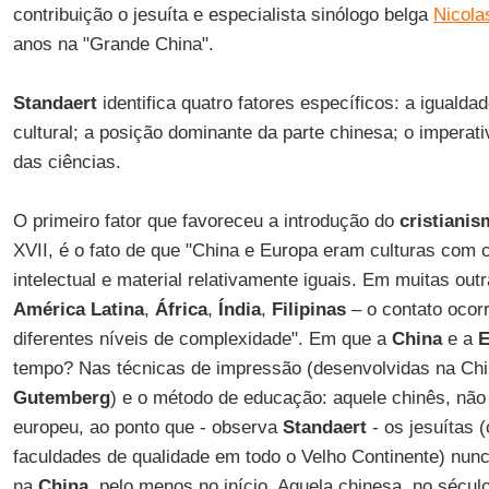
contribuição o jesuíta e especialista sinólogo belga
Nicola
anos na "Grande China".
Standaert
identifica quatro fatores específicos: a iguald
cultural; a posição dominante da parte chinesa; o imperativ
das ciências.
O primeiro fator que favoreceu a introdução do
cristiani
XVII, é o fato de que "China e Europa eram culturas com c
intelectual e material relativamente iguais. Em muitas out
América Latina
,
África
,
Índia
,
Filipinas
– o contato ocor
diferentes níveis de complexidade". Em que a
China
e a
E
tempo? Nas técnicas de impressão (desenvolvidas na Ch
Gutemberg
) e o método de educação: aquele chinês, nã
europeu, ao ponto que - observa
Standaert
- os jesuítas 
faculdades de qualidade em todo o Velho Continente) nun
na
China
, pelo menos no início. Aquela chinesa, no sécul