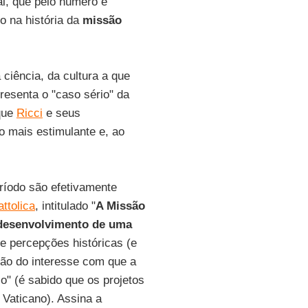
al, que pelo número e
o na história da
missão
ciência, da cultura a que
resenta o "caso sério" da
 que
Ricci
e seus
 mais estimulante e, ao
eríodo são efetivamente
attolica
, intitulado "
A Missão
 desenvolvimento de uma
de percepções históricas (e
ão do interesse com que a
" (é sabido que os projetos
Vaticano). Assina a