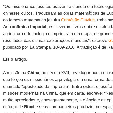
"Os missionários jesuítas usavam a ciência e a tecnologia
chineses cultos. Traduziram as obras matemáticas de
Euc
do famoso matemático jesuíta
Cristóvão Clavius
, trabal
Astronômica Imperial
, escreveram livros sobre o calend
agricultura e tecnologia e imprimiram um mapa, de grande
resultados das últimas explorações mundiais", escreve
Ge
publicado por
La Stampa
, 10-09-2016. A tradução é de
Ra
Eis o artigo.
A missão na
China
, no século XVII, teve lugar num contex
que forçou os missionários a privilegiarem uma forma de 
chamado "apostolado da imprensa". Entre estes, o jesuít
missões modernas na China, que em carta, escreve: "Nest
muito apreciadas e, consequentemente, a ciência e as opi
esforço de
Ricci
e seus companheiros produziu, no espa