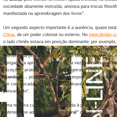
sociedade altamente instruída, ansiosa para trocas filosófi
manifestada na aprendizagem dos livros".
Um segundo aspecto importante é a ausência, quase total
China
, de um poder colonial ou externo. No
intercâmbio cu
o lado chinês estava em posição dominante: por exemplo, 
acontecia no
Japão
(onde um japonês aprendia português 
momento da presença de
Ricci
e de seus companheiros, o
obrigados a aprender o chinês, uma vez que nenhum chin
exceções, praticava línguas estrangeiras. "Este é um aspe
Standaert
-, porque, antes de dar respostas, as ideias (t
ser comunicadas e eram filtradas através da língua chine
pensamento".
Uma terceira característica, coligada à precedente: os es
submeter-se ao
''imperativo cultural"
chinês, que os obri