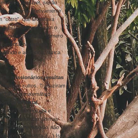
lternativa possível, senão
do - observa efetivamente
m "outro", que levantava
...) Este confronto com o
 também um grande número
o mental na teologia
ofundo e autêntico, nunca
s. Os
missionários jesuítas
 chineses cultos. Traduziram
do famoso matemático
nômica Imperial
,
cultura e tecnologia e
s resultados das últimas
, ‘ciência’ e ‘religião’ não
do pós-iluminista. (...) Isso