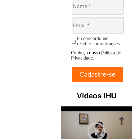
Eu concordo em
receber comunicações.
Conheça nossa
Política de
Privacidade
.
Vídeos IHU
play_circle_outline