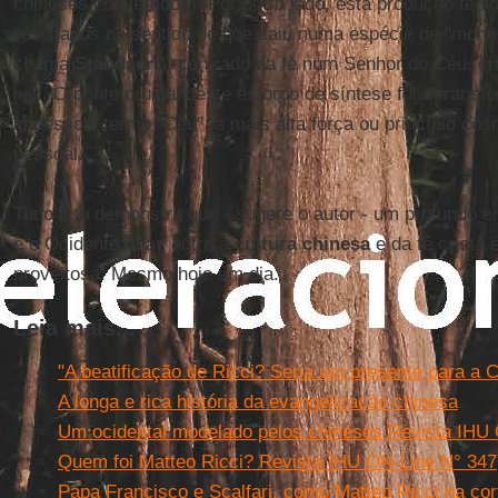
chineses convertidos). Por outro lado, esta produção teol
resultados no sentido de que caiu numa espécie de "mon
chama
Standaert
), centrado na fé num Senhor do Céu, cr
juiz. O ponto crucial deste esforço de síntese foi a trans
impessoal termo "Céu", a mais alta força ou princípio c
pessoal.
Tudo isto demonstra que - sugere o autor - um profundo e
e o Ocidente, mas entre a
cultura chinesa
e da fé cristã 
proveitosa. Mesmo hoje em dia.
Leia mais...
"A beatificação de Ricci? Seria um presente para a C
A longa e rica história da evangelização chinesa
Um ocidental modelado pelos chineses Revista IHU
Quem foi Matteo Ricci? Revista IHU ON-Line N° 347
Papa Francisco e Scalfari, como Matteo Ricci na cor