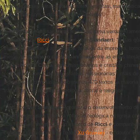
explica porque, para os missionários jesuítas, matemáti
em conflito com a difusão do cristianismo".
A combinação dessas características torna verdadeirame
no período de
Ricci
. Para dizer com
Standaert
: "Estas qu
explicam por que o apostolado, através da imprensa, torn
meios de
expansão do cristianismo
entre as elites liter
produzidos na
China
pelos missionários e cristãos chines
comparado com o de outras áreas missionárias": mais de 1
Europa e as ciências, e pelo menos 470 textos (a maioria 
tratam principalmente de teologia, moral e religião.
"Isto - conclui
Standaert
- produziu o desenvolvimento de 
ser considerada a base da reflexão teológica na Igreja ch
nos restitui a magnitude do esforço de
Ricci
e companheir
colaboradores (acima de todos
Xu Guanaqi
- o "doutor Pa