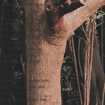
ca ou astronomia não estavam
nte única a missão chinesa
atro características
ou-se um dos principais
árias. O número de textos
es é impressionante, se
20 textos relativos a
ainda disponíveis) que
uma teologia local que pode
inesa". O que, por um lado,
os e dos seus
olo", o mais importante dos