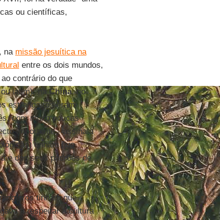
cas ou científicas,
, na
missão jesuítica na
ltural
entre os dois mundos,
ao contrário do que
ou latim), na
China
, no
s estrangeiros eram
ês, com muito poucas
cto importante - assinala
eológicas) tinham que
sa e dos seus padrões de
trangeiros tinham que
gava a respeitar a cultura