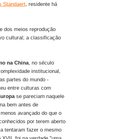
s Standaert
, residente há
ade dos meios reprodução
o cultural; a classificação
smo na China
, no século
omplexidade institucional,
ras partes do mundo -
reu entre culturas com
uropa
se pareciam naquele
ina bem antes de
o menos avançado do que o
(conhecidos por terem aberto
ca tentaram fazer o mesmo
o XVII, foi na verdade "uma