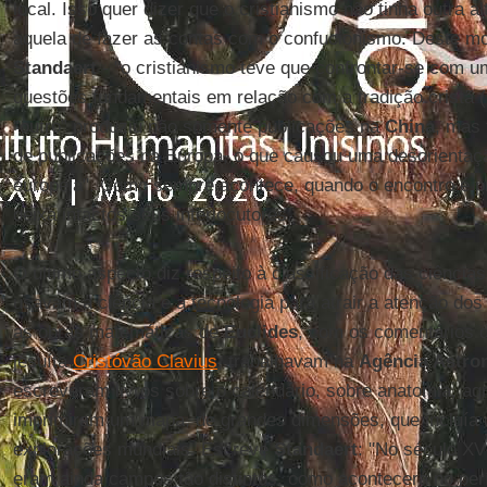
local. Isso quer dizer que o cristianismo não tinha outra a
aquela de fazer as contas com o confucionismo. Deste mo
Standaert
- "o cristianismo teve que confrontar-se com u
questões fundamentais em relação com a tradição cristã (
“outro” produziu não somente publicações na
China
, mas
de publicações na Europa, o que causou uma desorientaçã
europeia". Como sempre acontece, quando o encontro é pr
deixa intactos seus interlocutores.
O último aspecto diz respeito à classificação das ciência
usavam a ciência e a tecnologia para atrair a atenção dos
as obras matemáticas de
Euclides
, com os comentários 
jesuíta
Cristóvão Clavius
, trabalhavam na
Agência Astro
escreveram livros sobre o calendário, sobre anatomia, agri
imprimiram um mapa, de grandes dimensões, que incluía o
explorações mundiais. Escreve
Standaert
: "No século XVII
eram ainda campos tão distintos, como acontecerá no perío