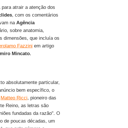
 para atrair a atenção dos
lides
, com os comentários
havam na
Agência
ário, sobre anatomia,
s dimensões, que incluía os
rolamo Fazzini
em artigo
miro Mincato.
to absolutamente particular,
anúncio bem específico, o
a
Matteo Ricci
, pioneiro das
e Reino, as letras são
niões fundadas da razão". O
ço de poucas décadas, um