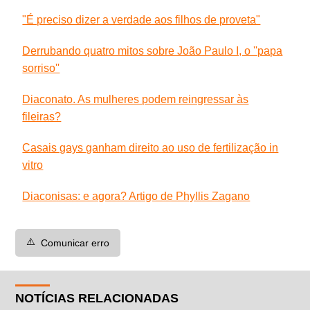
"É preciso dizer a verdade aos filhos de proveta"
Derrubando quatro mitos sobre João Paulo I, o ''papa
sorriso''
Diaconato. As mulheres podem reingressar às
fileiras?
Casais gays ganham direito ao uso de fertilização in
vitro
Diaconisas: e agora? Artigo de Phyllis Zagano
⚠️
Comunicar erro
NOTÍCIAS RELACIONADAS