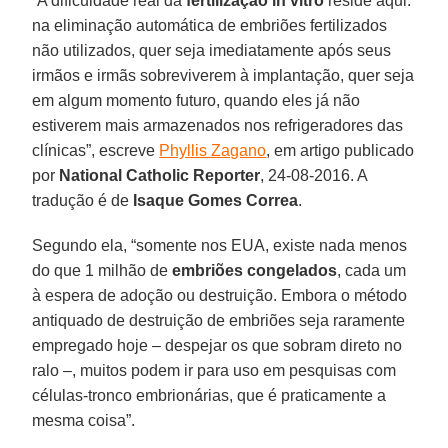
“A dificuldade real da
fertilização in vitro
reside aqui:
na eliminação automática de embriões fertilizados
não utilizados, quer seja imediatamente após seus
irmãos e irmãs sobreviverem à implantação, quer seja
em algum momento futuro, quando eles já não
estiverem mais armazenados nos refrigeradores das
clínicas”, escreve
Phyllis Zagano
, em artigo publicado
por
National Catholic Reporter
, 24-08-2016. A
tradução é de
Isaque Gomes Correa
.
Segundo ela, “somente nos EUA, existe nada menos
do que 1 milhão de
embriões congelados
, cada um
à espera de adoção ou destruição. Embora o método
antiquado de destruição de embriões seja raramente
empregado hoje – despejar os que sobram direto no
ralo –, muitos podem ir para uso em pesquisas com
células-tronco embrionárias, que é praticamente a
mesma coisa”.