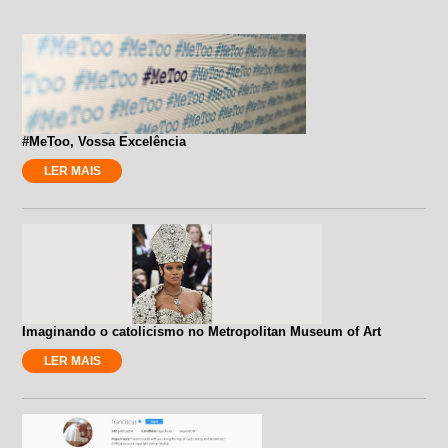
#MeToo, Vossa Excelência
LER MAIS
Imaginando o catolicismo no Metropolitan Museum of Art
LER MAIS