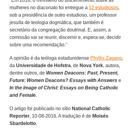
"Em 2016, o ministério do discernimento sobre as
mulheres no diaconato foi entregue a
12 estudiosos
,
sob a presidência de outro estudioso, um professor
jesuíta de teologia dogmática, que também é
secretário da congregação doutrinal. E, assim, a
comissão vai se reunir, discernir e, espera-se, decidir
sobre uma recomendação."
A opinião é da teóloga estadunidense
Phyllis Zagano
,
da
Universidade de Hofstra
, de
Nova York
, autora,
dentre outros, de
Women Deacons: Past, Present,
Future
;
Women Deacons? Essays with Answers
e
In the Image of Christ: Essays on Being Catholic
and Female
.
O artigo foi publicado no sítio
National Catholic
Reporter
, 10-08-2016. A tradução é de
Moisés
Sbardelotto
.