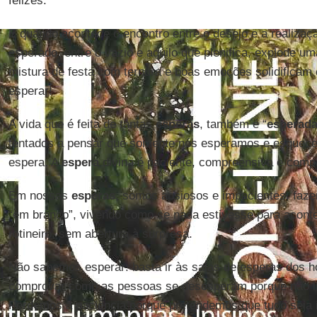
felizes.
E quando acontece o encontro entre o desejo e a realizaçã
esperado, entre o vazio e aquilo que plenifica, explode um
mistura de festa com ternura e boas emoções solidificam 
esperar!
A vida que é feita de tantas
esperas
, também é “
esperad
tentados a pensar que somente nós esperamos e esquec
espera. A
espera
divina é paciente, compreensiva e comp
Em nossas
esperas
, somos ansiosos e impacientes; fa
“em branco”, vivendo como se nada estivesse para acont
rotineiro, sem abertura à surpresa.
Não sabemos esperar: basta ir às salas de esperas dos ho
comprovar como as pessoas se desesperam porque não l
Perdemos a paciência porque pretendemos que tudo seja i