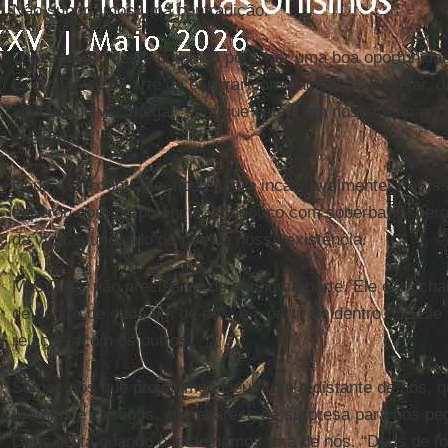
Não suportamos uma contradição.
O evangelho deste domingo pode ser uma boa oportunidade
Exercitar-se na arte de esperar com paciência. Desejar, 
aquele que vai chegar, sem que esteja em nossa mão adia
chegada.
Deus, pelo contrário, nos espera incansavelmente. Por i
esperou com prepotência, tampouco com soberba. Espero
da vida, afundando os pés na nossa existência.
Mas Deus não precisa vir de nenhuma parte. Ele está ch
de dentro de cada um de nós; é a partir de dentro que Ele
relações com os outros.
Somos nós que projetamos Deus fora e distante de nós,
prêmios e castigos, que aparece de surpresa para nos pe
Deus brota quando o imaginamos fora de nós. “Deus de for