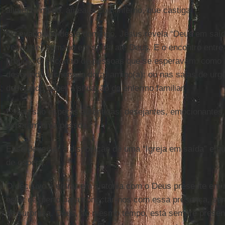
alimenta medo, ameaça com inferno, que castiga.
No evangelho deste domingo, Jesus revela “Deus em saíd
vela o ser humano em saída até Deus. E o encontro entr
propõe. O encontro de pessoas que se esperavam: como n
desejando a chegada do(a) amigo(a); ou nas salas de urgê
desejando saber a situação do enfermo familiar.
Essas são esperas autênticas: desejantes, emocionantes, 
esperam uma pessoa.
Essa deve ser a disposição de uma “Igreja em saída” e 
de espera.
O decisivo é entrar em sintonia com o Deus presente em 
estar desperto para conectar-nos com essa presença, se
de surpresa. Deus, ao mesmo tempo, está sempre presen