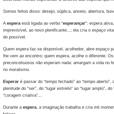
Somos feitos disso: desejo, súplica, anseio, abertura, bus
A
espera
está ligada ao verbo “
esperançar
”: espera ativa
imprevisível, ao novo plenificante...; ela cria o espaço vit
do possível.
Quem espera faz-se disponível, acolhedor, abre espaço pa
lhe vem ao encontro; quem espera, acolhe o diferente. Os 
preconceituosos não esperam nada: amargam a vida no f
no moralismo.
Esperar
é passar do “tempo fechado” ao “tempo aberto”, d
plenitude do “ser”, do “lugar estreito” ao “lugar amplo”, do
“coragem criativa”...
Durante a
espera
, a imaginação trabalha e cria mil mome