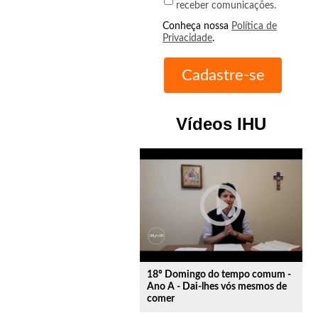
receber comunicações.
Conheça nossa
Política de
Privacidade
.
Vídeos IHU
play_circle_outline
18º Domingo do tempo comum -
Ano A - Dai-lhes vós mesmos de
comer