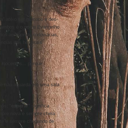
a” até o ser humano e des-
e ambos é o que o Evangelho
os aeroportos-rodoviárias,
ncias dos hospitais
inocentes... porque
que não aguarda em uma sala
nós; “
esperar
” significa
mpre nova e sempre cheia
te e sempre chegando de