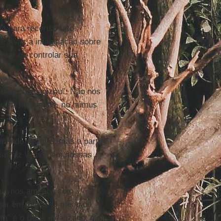
 para recordar isto.
dar asas à imaginação sobre
ntar ou controlar sua
sso se “humanizou”. Não nos
u na humildade, no húmus
amando sempre, mas a partir
 se faz visível em nossas
 que nos ameaça com
gar em flagra. O medo de
a” é o Deus idealizado, que