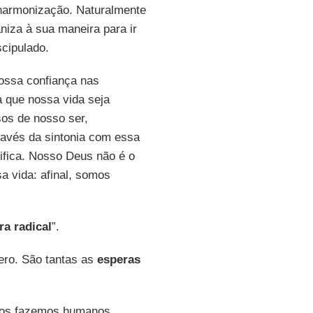
 harmonização. Naturalmente
niza à sua maneira para ir
cipulado.
ossa confiança nas
a que nossa vida seja
sos de nosso ser,
ravés da sintonia com essa
ifica. Nosso Deus não é o
a vida: afinal, somos
ra radical
”.
ero. São tantas as
esperas
nos fazemos humanos.