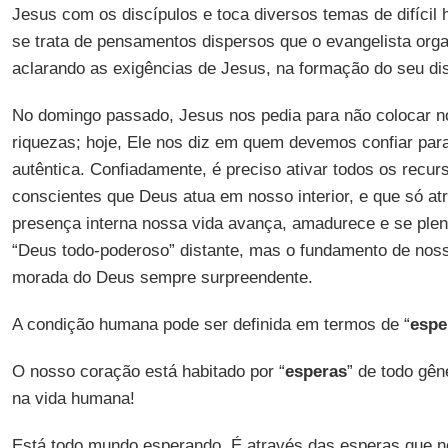
Jesus com os discípulos e toca diversos temas de difícil
se trata de pensamentos dispersos que o evangelista orga
aclarando as exigências de Jesus, na formação do seu dis
No domingo passado, Jesus nos pedia para não colocar n
riquezas; hoje, Ele nos diz em quem devemos confiar par
autêntica. Confiadamente, é preciso ativar todos os recur
conscientes que Deus atua em nosso interior, e que só at
presença interna nossa vida avança, amadurece e se plen
“Deus todo-poderoso” distante, mas o fundamento de noss
morada do Deus sempre surpreendente.
A condição humana pode ser definida em termos de “
espe
O nosso coração está habitado por “
esperas
” de todo gên
na vida humana!
Está todo mundo esperando. É através das esperas que 