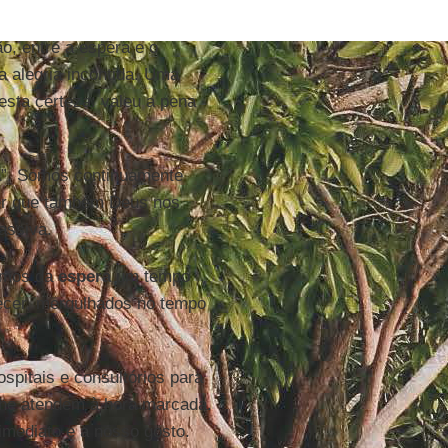
o, entre a espera e o
a alegria incontida. Uma
esta certeza: valeu a pena
a
”. Somos continuamente
er que também Deus nos
assiva.
zemos da
espera
um tempo
ecer, mergulhados no tempo
spitais e consultórios para
he atendem à hora marcada.
mediato e a nosso gosto.