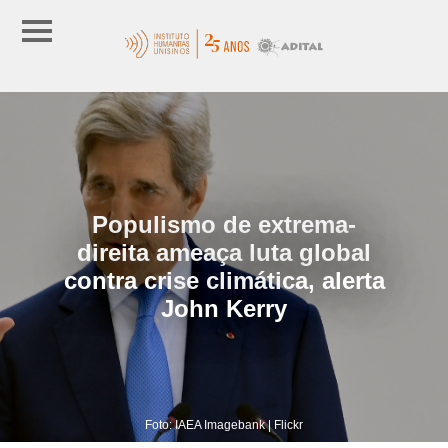
Populismo de extrema-
direita ameaça luta global
contra crise climática, alerta
John Kerry
Foto: IAEA Imagebank | Flickr