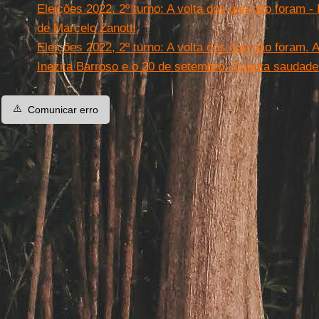
Eleições 2022, 2º turno: A volta dos que não foram - 
de Marcelo Zanotti
Eleições 2022, 2º turno: A volta dos que não foram. A
Inezita Barroso e o 20 de setembro: Quanta saudade
⚠️
Comunicar erro