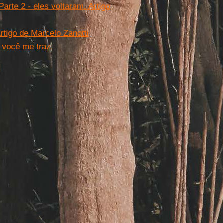
Parte 2 - eles voltaram. Artigo
rtigo de Marcelo Zanotti
 você me traz