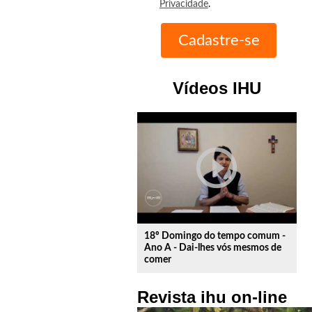
Privacidade
.
Vídeos IHU
play_circle_outline
18º Domingo do tempo comum -
Ano A - Dai-lhes vós mesmos de
comer
Revista ihu on-line