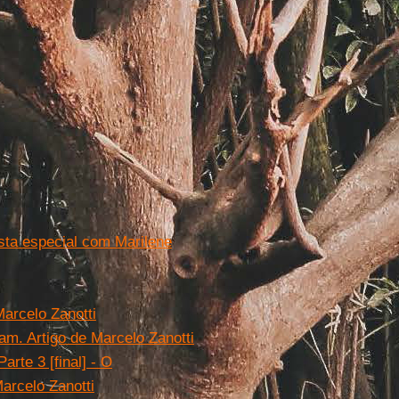
ta especial com Marilene
arcelo Zanotti
am. Artigo de Marcelo Zanotti
arte 3 [final] - O
Marcelo Zanotti