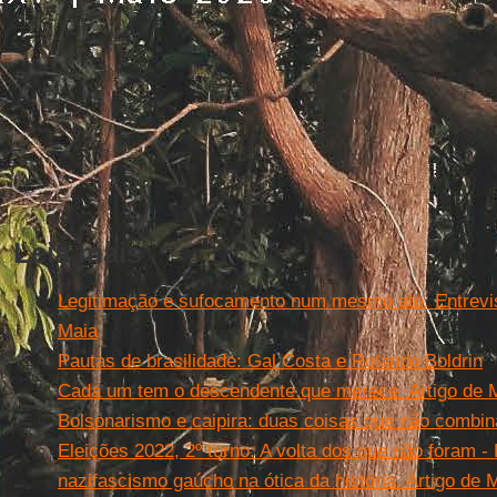
Leia mais
Legitimação e sufocamento num mesmo ato. Entrevis
Maia
Pautas de brasilidade: Gal Costa e Rolando Boldrin
Cada um tem o descendente que merece. Artigo de M
Bolsonarismo e caipira: duas coisas que não combin
Eleições 2022, 2º turno: A volta dos que não foram - P
nazifascismo gaúcho na ótica da história. Artigo de 