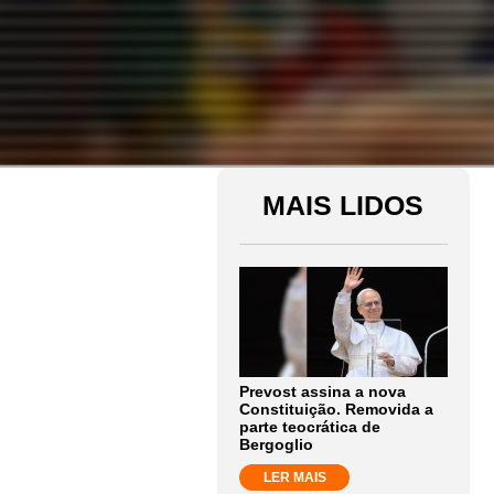
MAIS LIDOS
Prevost assina a nova
Constituição. Removida a
parte teocrática de
Bergoglio
LER MAIS