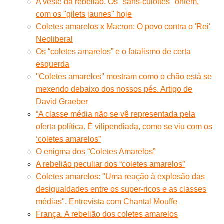
A veste da rebelião. Os "sans-culottes" ontem,
com os "gilets jaunes" hoje
Coletes amarelos x Macron: O povo contra o 'Rei'
Neoliberal
Os “coletes amarelos” e o fatalismo de certa
esquerda
''Coletes amarelos'' mostram como o chão está se
mexendo debaixo dos nossos pés. Artigo de
David Graeber
“A classe média não se vê representada pela
oferta política. É vilipendiada, como se viu com os
‘coletes amarelos”
O enigma dos “Coletes Amarelos”
A rebelião peculiar dos “coletes amarelos”
Coletes amarelos: "Uma reação à explosão das
desigualdades entre os super-ricos e as classes
médias". Entrevista com Chantal Mouffe
França. A rebelião dos coletes amarelos