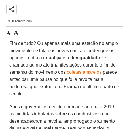
share
19 Dezembro 2018
Fim de tudo? Ou apenas mais uma estação no amplo
movimento de luta dos povos contra o poder que os
oprime, contra a
injustiça
e a
desigualdade
. O
chamado quinto ato (manifestações durante o fim de
semana) do movimento dos
coletes amarelos
parece
antecipar uma pausa no que foi a revolta mais
poderosa que explodiu na
França
no último quarto de
século.
Após o governo ter cedido e remanejado para 2019
as medidas tributárias sobre os combustíveis que
desencadearam a revolta, ter prorrogado o aumento
da luz e o gás e, mais tarde, segundo anunciou o