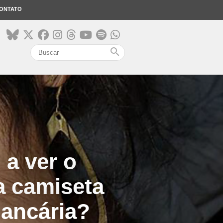
ONTATO
search
 a ver o
a camiseta
bancária?