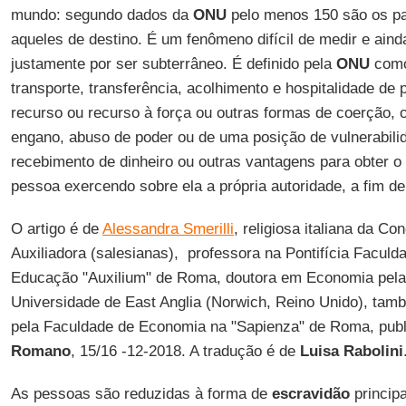
mundo: segundo dados da
ONU
pelo menos 150 são os pa
aqueles de destino. É um fenômeno difícil de medir e ainda
justamente por ser subterrâneo. É definido pela
ONU
como
transporte, transferência, acolhimento e hospitalidade d
recurso ou recurso à força ou outras formas de coerção, o
engano, abuso de poder ou de uma posição de vulnerabili
recebimento de dinheiro ou outras vantagens para obter 
pessoa exercendo sobre ela a própria autoridade, a fim de
O artigo é de
Alessandra Smerilli
, religiosa italiana da C
Auxiliadora (salesianas), professora na Pontifícia Faculd
Educação "Auxilium" de Roma, doutora em Economia pel
Universidade de East Anglia (Norwich, Reino Unido), t
pela Faculdade de Economia na "Sapienza" de Roma, publ
Romano
, 15/16 -12-2018. A tradução é de
Luisa Rabolini
As pessoas são reduzidas à forma de
escravidão
princip