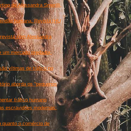
igo de Alessandra Smerilli,
avidão humana. Revista IHU
ntrevista com Alessandra
e um mercado predador.
ão vítimas de tráfico no
tório aborda os ''pequenos
mentar tráfico humano
 as escravidões modernas:
o quanto o comércio de