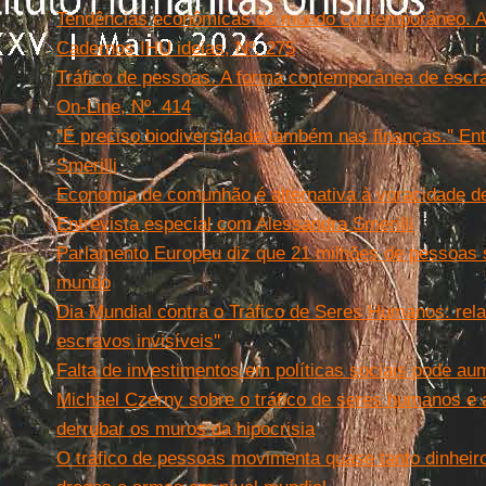
Tendências econômicas do mundo contemporâneo. Art
Cadernos IHU ideias, Nº. 275
Tráfico de pessoas. A forma contemporânea de escr
On-Line, Nº. 414
''É preciso biodiversidade também nas finanças.'' E
Smerilli
Economia de comunhão é alternativa à voracidade d
Entrevista especial com Alessandra Smerilli
Parlamento Europeu diz que 21 milhões de pessoas s
mundo
Dia Mundial contra o Tráfico de Seres Humanos: rela
escravos invisíveis''
Falta de investimentos em políticas sociais pode au
Michael Czerny sobre o tráfico de seres humanos e
derrubar os muros da hipocrisia
O tráfico de pessoas movimenta quase tanto dinheir