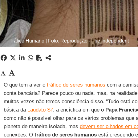
Tráfico Humano | Foto: Reprodução - The Independent
O que tem a ver o
tráfico de seres humanos
com a camiset
conta bancária? Parece pouco ou nada, mas, na realidade
muitas vezes não temos consciência disso. "Tudo está 
básica da
Laudato Si’
, a encíclica em que o
Papa Francis
como não é possível olhar para os vários problemas que 
planeta de maneira isolada, mas
devem ser olhados em co
conexões. O
tráfico de seres humanos
está crescendo e 