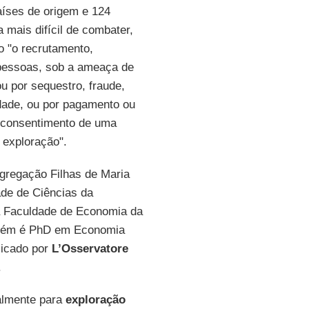
íses de origem e 124
 mais difícil de combater,
 "o recrutamento,
e pessoas, sob a ameaça de
u por sequestro, fraude,
dade, ou por pagamento ou
o consentimento de uma
 exploração".
ongregação Filhas de Maria
ade de Ciências da
a Faculdade de Economia da
ambém é PhD em Economia
icado por
L’Osservatore
.
almente para
exploração