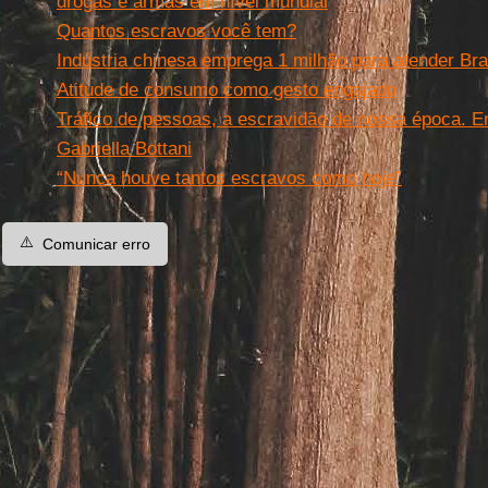
drogas e armas em nível mundial
Quantos escravos você tem?
Indústria chinesa emprega 1 milhão para atender Bra
Atitude de consumo como gesto engajado
Tráfico de pessoas, a escravidão de nossa época. E
Gabriella Bottani
“Nunca houve tantos escravos como hoje”
⚠️
Comunicar erro