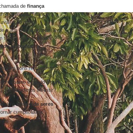
é chamada de
finança
uma avaliação financeira
avaliação dos
e e aos trabalhadores (a
m títulos de empresas e
dade ambiental
ou se
bém têm bons rendimentos.
forma como é gerido e para
u que decidimos investir?
cendo o
tráfico de seres
tornar cumplicidade.