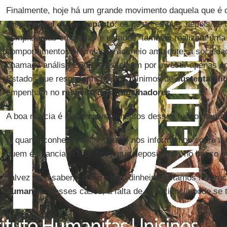
Finalmente, hoje há um grande movimento daquela que 
responsável ou de impacto
: os gestores que, depois de 
completa das empresas e estados, também realizam uma 
comportamentos em relação ao meio ambiente, à sociedad
chamada análise ESG), e escolhem por investir apenas e
Estados que respeitem critérios mínimos de
sustentabili
empenham no
respeito dos trabalhadores
.
A boa notícia é que os investimentos desses fundos tam
O quanto conhecemos, e quanto nos informamos sobre a 
quem é financiado o dinheiro que depositamos no banco o
Talvez sem saber, com o nosso dinheiro, estamos favore
humanos
. Nesses casos, a falta de consciência pode se 
Leia mais