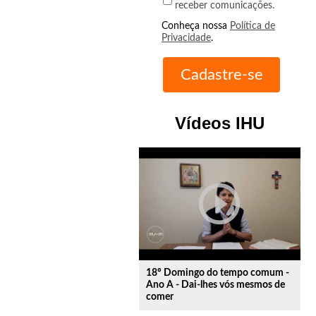
receber comunicações.
Conheça nossa
Política de
Privacidade
.
Vídeos IHU
play_circle_outline
18º Domingo do tempo comum -
Ano A - Dai-lhes vós mesmos de
comer