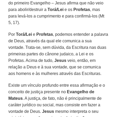
do primeiro Evangelho – Jesus afirma que não veio
para abolir/destruir a
Torá/Lei
e os
Profetas
, mas
para levá-los a cumprimento e para confirmá-los (Mt
5, 17).
Por
Torá/Lei
e
Profetas
, podemos entender a palavra
de Deus, através da qual ele comunica a sua
vontade. Trata-se, sem dúvida, da Escritura nas duas
primeiras partes do cânone judaico, a Lei e os
Profetas. Acima de tudo,
Jesus
veio, então, em
relação a Deus e à sua vontade, que se comunica
aos homens e às mulheres através das Escrituras.
Existe um vínculo profundo entre essa afirmação e o
conceito de justiça presente no
Evangelho de
Mateus
. A justiça, de fato, não é principalmente de
caráter jurídico ou social, mas consiste em fazer a
vontade de Deus.
Jesus
mesmo interpreta o seu