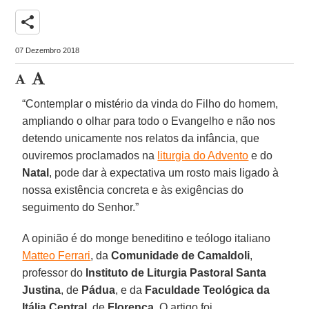
share
07 Dezembro 2018
“Contemplar o mistério da vinda do Filho do homem,
ampliando o olhar para todo o Evangelho e não nos
detendo unicamente nos relatos da infância, que
ouviremos proclamados na
liturgia do Advento
e do
Natal
, pode dar à expectativa um rosto mais ligado à
nossa existência concreta e às exigências do
seguimento do Senhor.”
A opinião é do monge beneditino e teólogo italiano
Matteo Ferrari
, da
Comunidade de Camaldoli
,
professor do
Instituto de Liturgia Pastoral Santa
Justina
, de
Pádua
, e da
Faculdade Teológica da
Itália Central
, de
Florença
. O artigo foi