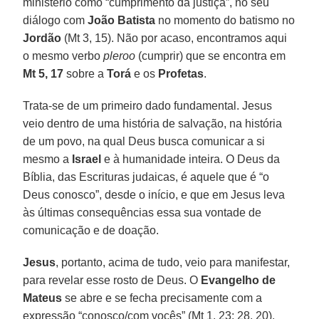
ministério como “cumprimento da justiça”, no seu
diálogo com
João Batista
no momento do batismo no
Jordão
(Mt 3, 15). Não por acaso, encontramos aqui
o mesmo verbo
pleroo
(cumprir) que se encontra em
Mt 5, 17
sobre a
Torá
e os
Profetas
.
Trata-se de um primeiro dado fundamental. Jesus
veio dentro de uma história de salvação, na história
de um povo, na qual Deus busca comunicar a si
mesmo a
Israel
e à humanidade inteira. O Deus da
Bíblia, das Escrituras judaicas, é aquele que é “o
Deus conosco”, desde o início, e que em Jesus leva
às últimas consequências essa sua vontade de
comunicação e de doação.
Jesus
, portanto, acima de tudo, veio para manifestar,
para revelar esse rosto de Deus. O
Evangelho de
Mateus
se abre e se fecha precisamente com a
expressão “conosco/com vocês” (Mt 1, 23; 28, 20).