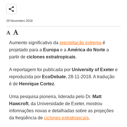
share
29 Novembro 2018
Aumento significativo da
precipitação extrema
é
projetado para a
Europa
e a
América do Norte
a
partir de
ciclones extratropicais
.
A reportagem foi publicada por
University of Exeter
e
reproduzida por
EcoDebate
, 28-11-2018. A tradução
é de
Henrique Cortez
.
Uma pesquisa pioneira, liderada pelo Dr.
Matt
Hawcroft
, da Universidade de Exeter, mostrou
informações novas e detalhadas sobre as projeções
da freqüência de
ciclones extratropicais
.