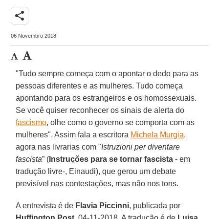
share
06 Novembro 2018
"Tudo sempre começa com o apontar o dedo para as
pessoas diferentes e as mulheres. Tudo começa
apontando para os estrangeiros e os homossexuais.
Se você quiser reconhecer os sinais de alerta do
fascismo
, olhe como o governo se comporta com as
mulheres". Assim fala a escritora
Michela Murgia
,
agora nas livrarias com "
Istruzioni per diventare
fascista
” (
Instruções para se tornar fascista
- em
tradução livre-, Einaudi), que gerou um debate
previsível nas contestações, mas não nos tons.
A entrevista é de
Flavia Piccinni
, publicada por
Huffington Post
, 04-11-2018. A tradução é de
Luisa