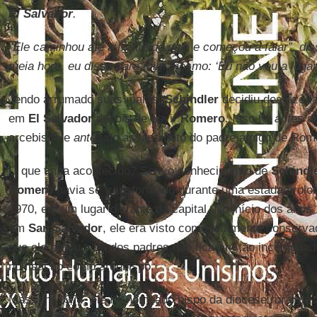
El Salvador
.
“Ele caminhou até a frente da sala e começou a falar”, di
meia hora, eu disse para mim mesmo: ‘Eu não vou a lugar
Tendo arrumado suas malas,
Schindler
decidiu desfazê-la
em
El Salvador
depois de ouvir
Romero
. Isso foi
antes
de
arcebispo e
antes
do assassinato do padre amigo de Rome
O que tinha acontecido? Sem o conhecimento de
Schindl
Romero
havia se transformado durante uma estada prol
1970, em um lugar distante da capital. No início dos anos
em
San Salvador
, ele era visto como altamente conserva
que ele atraiu a ira dos padres que ficaram tão incomoda
nomeação como arcebispo.
Mas, em 1974, ele foi nomeado bispo da diocese rural de