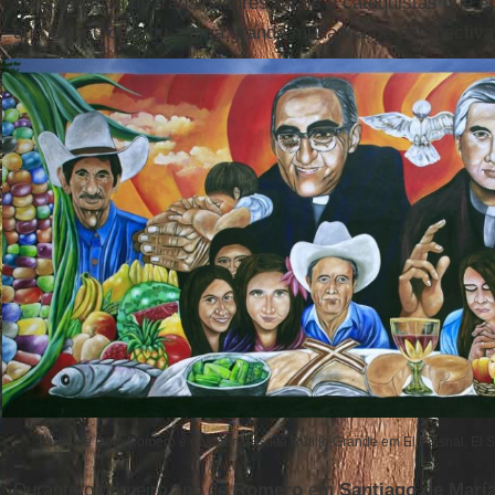
se aproximou de trabalhadores rurais e catequistas que er
que ele viu o levou a uma grande mudança de perspectiva
Mural de Dom Romero e do padre jesuíta Rutilio Grande em El Paisnal, El 
Durante o primeiro ano de
Romero
em
Santiago de Marí