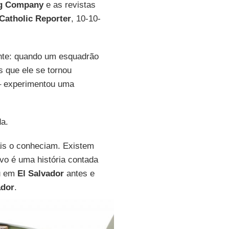
ng Company
e as revistas
 Catholic Reporter
, 10-10-
nte: quando um esquadrão
s que ele se tornou
– experimentou uma
a.
is o conheciam. Existem
vo é uma história contada
u em
El Salvador
antes e
ador
.