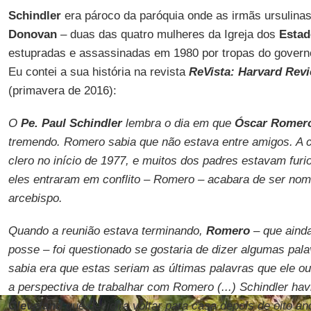
Schindler
era pároco da paróquia onde as irmãs ursulina
Donovan
– duas das quatro mulheres da Igreja dos
Estad
estupradas e assassinadas em 1980 por tropas do govern
Eu contei a sua história na revista
ReVista: Harvard Revi
(primavera de 2016):
O
Pe. Paul Schindler
lembra o dia em que
Óscar Romer
tremendo. Romero sabia que não estava entre amigos. A c
clero no início de 1977, e muitos dos padres estavam f
eles entraram em conflito – Romero – acabara de ser no
arcebispo.
Quando a reunião estava terminando,
Romero
– que ainda
posse – foi questionado se gostaria de dizer algumas pal
sabia era que estas seriam as últimas palavras que ele o
a perspectiva de trabalhar com Romero (...) Schindler hav
Cleveland
que decidira voltar para casa depois de oito an