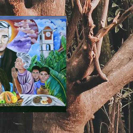
am alvo dos militares. O
.
Salvador (Foto: CNS/Octavio Duran)
a
, a
Guarda Nacional