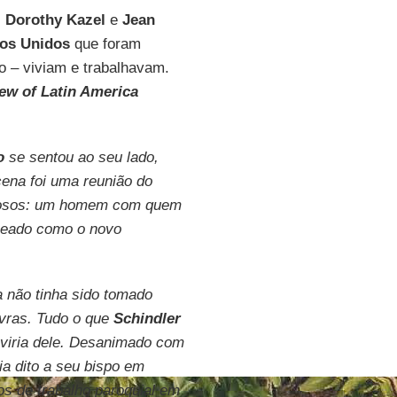
s
Dorothy Kazel
e
Jean
os Unidos
que foram
o – viviam e trabalhavam.
ew of Latin America
o
se sentou ao seu lado,
ena foi uma reunião do
uriosos: um homem com quem
meado como o novo
 não tinha sido tomado
avras. Tudo o que
Schindler
uviria dele. Desanimado com
ia dito a seu bispo em
os de trabalho paroquial em