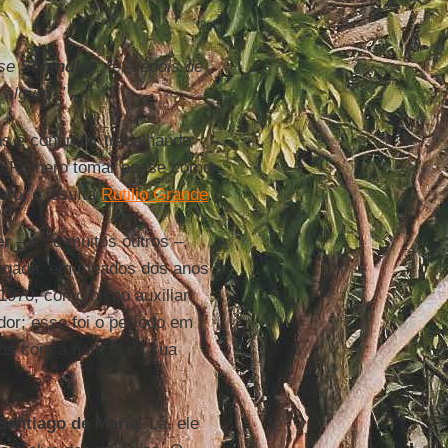
sse
Schindler
, “e, depois de
 algum’.”
s e continuar trabalhando
 Romero tomar posse como
ro, o jesuíta
Rutilio Grande
.
er
– e de muitos outros –,
ongada, em meados dos anos
 1970, como bispo auxiliar
dor; esse foi o período em
dos com a notícia da sua
Santiago de María
. Lá, ele