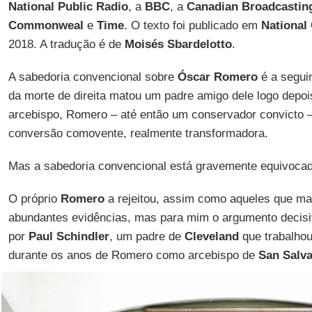
National Public Radio
, a
BBC
, a
Canadian Broadcasti
Commonweal
e
Time
. O texto foi publicado em
National
2018. A tradução é de
Moisés Sbardelotto
.
A sabedoria convencional sobre
Óscar Romero
é a segui
da morte de direita matou um padre amigo dele logo depoi
arcebispo, Romero – até então um conservador convicto 
conversão comovente, realmente transformadora.
Mas a sabedoria convencional está gravemente equivocad
O próprio
Romero
a rejeitou, assim como aqueles que ma
abundantes evidências, mas para mim o argumento decisi
por
Paul Schindler
, um padre de
Cleveland
que trabalho
durante os anos de Romero como arcebispo de
San Salv