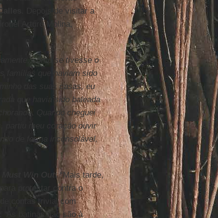
Calles
. Depois de visitar a
ronel Arturo Molina,
neamente, como se tivesse o
 as famílias que haviam sido
aminho das suas casas, eu
rada que havia sido baleada
 chorando. Quando cheguei
, partiu meu coração ouvir
ndo de forma inconsolável,
 Must Win Out
: “Mais tarde,
para protestar contra o
de contas trivial com
: ‘As batinas não são à