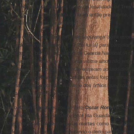
massacrou os trabalhadores rurais na localidade de
Tres 
cena, Romero escreveu uma carta ao então presidente, co
expressando seu “firme protesto”
“... pelo modo como uma ‘força de segurança’ agira erro
direito de maltratar e matar. (...) [Eu fui lá] para consolar
atacadas (...) por um esquadrão da Guarda Nacional. A c
parei para rezar pelo corpo de uma vítima ainda não enter
na cabeça. Sua esposa e sua mãe estavam ao lado dele,
às casas que haviam sido invadidas pelas forças armadas
os amargos lamentos das viúvas e dos órfãos que, soluça
me contaram sobre o ataque.”
Como
Kevin Clarke
relatou no livro
Oscar Romero: Love
Romero
visitou o comandante local [da Guarda Nacional] 
massacre. O oficial descartou as mortes como um acerto 
malfeitores locais e disse, apontando o dedo para Romero