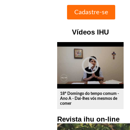
Vídeos IHU
play_circle_outline
18º Domingo do tempo comum -
Ano A - Dai-lhes vós mesmos de
comer
Revista ihu on-line