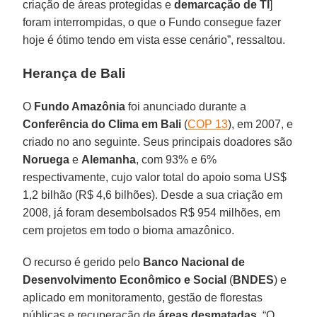
criação de áreas protegidas e
demarcação de TI
]
foram interrompidas, o que o Fundo consegue fazer
hoje é ótimo tendo em vista esse cenário”, ressaltou.
Herança de Bali
O
Fundo Amazônia
foi anunciado durante a
Conferência do Clima em Bali
(
COP 13
), em 2007, e
criado no ano seguinte. Seus principais doadores são
Noruega
e
Alemanha
, com 93% e 6%
respectivamente, cujo valor total do apoio soma US$
1,2 bilhão (R$ 4,6 bilhões). Desde a sua criação em
2008, já foram desembolsados R$ 954 milhões, em
cem projetos em todo o bioma amazônico.
O recurso é gerido pelo
Banco Nacional de
Desenvolvimento Econômico e Social
(
BNDES
) e
aplicado em monitoramento, gestão de florestas
públicas e recuperação de
áreas desmatadas
. “O