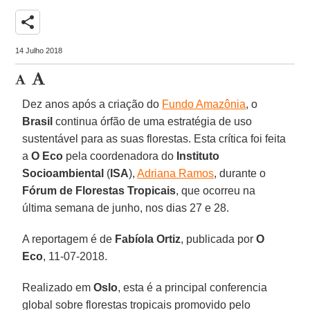
share
14 Julho 2018
Dez anos após a criação do
Fundo Amazônia
, o
Brasil
continua órfão de uma estratégia de uso
sustentável para as suas florestas. Esta crítica foi feita
a
O Eco
pela coordenadora do
Instituto
Socioambiental
(
ISA
),
Adriana Ramos
, durante o
Fórum de Florestas Tropicais
, que ocorreu na
última semana de junho, nos dias 27 e 28.
A reportagem é de
Fabíola Ortiz
, publicada por
O
Eco
, 11-07-2018.
Realizado em
Oslo
, esta é a principal conferencia
global sobre florestas tropicais promovido pelo