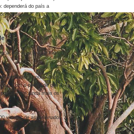
o: dependerá do país a
ontinente.
de
ocações e, acima de tudo,
 o verdadeiro poder local.
onha. Com o perigo de que
 pressionem ainda mais os
0 vítimas de assassinado.