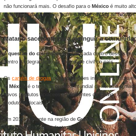
não funcionará mais. O desafio para o
México
é muito alt
redefinição das relações entre o
Norte
e o
Sul
de todo o c
Matar o sacerdote para extinguir a comunida
A
questão do clero
deve ser colocada dentro dessas prov
dentro da degradação da sociedade civil no país.
Os
cartéis de drogas
ocupam regiões inteiras e constituem
O
México
é o terceiro produtor mundial de heroína e mac
novos produtos opiáceos provenientes da
China
(
fantanil
)
produtores locais.
Em 2017, somente na região de
Guerrero
ocorreram 25.40
No primeiro trimestre deste ano já são 5.600.