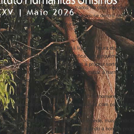
Os
26 religiosos mortos
, registrados na obra mencionad
Católica Center Mídia
(
CCM
) colocam-se dentro de uma 
morte aos padres
que, apenas em 2017, foram mais de 8
tentativas de extorsão.
A gravidade das agressões está ligada à figura do padre.
ou não, pode matá-lo, então significa que ninguém está a
periferias do país são abandonadas à própria sorte. Dessac
impor o terror e a cultura do silêncio, matar a harmonia e
comunitário.
A
presença maciça dos militares
(50 mil homens) é mui
problema adicional para alianças escusas com os produt
O clima de medo e insegurança não impede, mas condici
própria consciência sacerdotal. Até quando a homilia pod