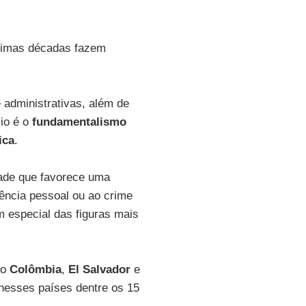
ltimas décadas fazem
e administrativas, além de
vio é o
fundamentalismo
ica
.
ade que favorece uma
ência pessoal ou ao crime
 especial das figuras mais
mo
Colômbia
,
El Salvador
e
nesses países dentre os 15