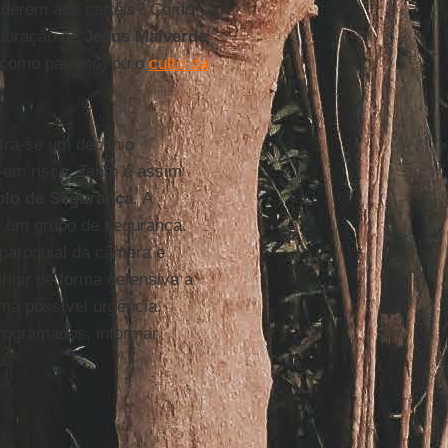
 aderem aos cartéis? Como
adoração de
Jesus Malverde
 como patrono) ou o
culto da
tra-se um declínio
 em risco. Tanto é assim
olo de Segurança
. A
e um grupo de segurança.
 paroquial da câmera e
igir de forma defensiva a
ma possível urgência,
programados, informar
o.