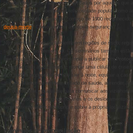
regular com os sacramentos solicitados por aqueles que
lidar com formas doentes de religiosidade popular como 
(um traficante de drogas do começo de 1900 reconhecido
deusa-morte
? Como garantir a própria segurança?
Nos seminários, especialmente em regiões de risco, regis
significativo das presenças. Os seminários também estão
que induziu a conferência episcopal a publicar um
Protoc
sugestão para as dioceses é montar uma célula de crise 
Aos padres aconselha-se não sair à noite, equipar a casa
alarme, manter-se em bom estado de saúde, aprender a dir
fim de escapar, equipar-se para comunicar aos vizinhos u
informar sobre os próprios horários e os deslocamentos 
regularmente sobre si próprio e sobre a própria localizaçã
Caminhos de reconciliação