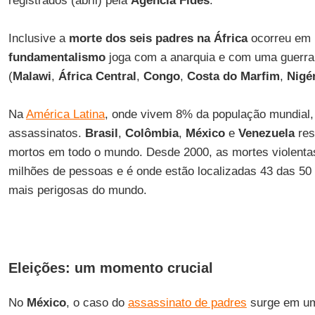
registrados (abril) pela
Agência Fides
.
Inclusive a
morte dos seis padres na África
ocorreu em 
fundamentalismo
joga com a anarquia e com uma guerra 
(
Malawi
,
África Central
,
Congo
,
Costa do Marfim
,
Nigé
Na
América Latina
, onde vivem 8% da população mundial
assassinatos.
Brasil
,
Colômbia
,
México
e
Venezuela
res
mortos em todo o mundo. Desde 2000, as mortes violent
milhões de pessoas e é onde estão localizadas 43 das 50
mais perigosas do mundo.
Eleições: um momento crucial
No
México
, o caso do
assassinato de padres
surge em uma