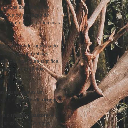
a graças ao trabalho da
prática de
ameaças de
00. Sem contar as inúmeras
 Se o submundo, organizado
 salvo e que as grandes
ralizar sua figura significa
 impedir o intercâmbio
tas vezes apenas um
ores e os
cartéis de drogas
.
ona o
trabalho pastoral
e a
e ser explícita? Como se