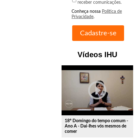
receber comunicações.
Conheça nossa
Política de
Privacidade
.
Vídeos IHU
play_circle_outline
18º Domingo do tempo comum -
Ano A - Dai-lhes vós mesmos de
comer