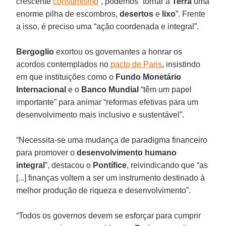
crescente
consumismo
”, podemos “tornar a
Terra
uma
enorme pilha de escombros,
desertos
e
lixo
”. Frente
a isso, é preciso uma “ação coordenada e integral”.
Bergoglio
exortou os governantes a honrar os
acordos contemplados no
pacto de Paris
, insistindo
em que instituições como o
Fundo Monetário
Internacional
e o
Banco Mundial
“têm um papel
importante” para animar “reformas efetivas para um
desenvolvimento mais inclusivo e sustentável”.
“Necessita-se uma mudança de paradigma financeiro
para promover o
desenvolvimento humano
integral
”, destacou o
Pontífice
, reivindicando que “as
[...] finanças voltem a ser um instrumento destinado à
melhor produção de riqueza e desenvolvimento”.
“Todos os governos devem se esforçar para cumprir