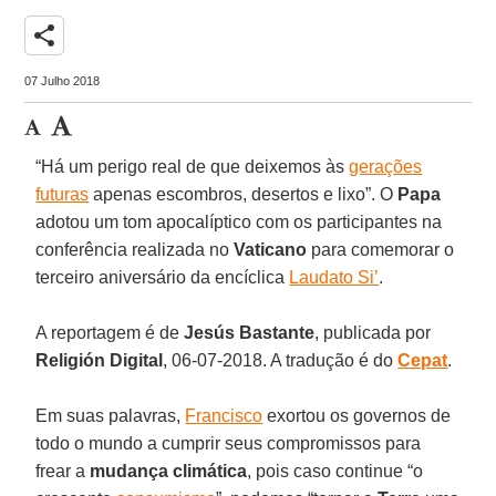
share
07 Julho 2018
“Há um perigo real de que deixemos às
gerações
futuras
apenas escombros, desertos e lixo”. O
Papa
adotou um tom apocalíptico com os participantes na
conferência realizada no
Vaticano
para comemorar o
terceiro aniversário da encíclica
Laudato Si’
.
A reportagem é de
Jesús Bastante
, publicada por
Religión Digital
, 06-07-2018. A tradução é do
Cepat
.
Em suas palavras,
Francisco
exortou os governos de
todo o mundo a cumprir seus compromissos para
frear a
mudança climática
, pois caso continue “o