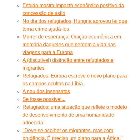
Estudo mostra impacto econômico positivo da
concessão de asilo
No dia dos refugiados, Hungria aprovou lei que
torna crime ajudá-los
Morrer de esperança. Oração ecumênica em
memória daqueles que perdem a vida nas
viagens para a Europa
A (discutível) distinção entre refugiados e
migrantes
Refugiados. Europa escreve o novo plano para
os campos ocultos na Líbia
A nau dos insensatos
Se fosse possível...
Refugiados: uma situação que reflete o modelo
de desenvolvimento de uma humanidade
adoecida
''Deve-se acolher os migrantes, mas com
prudência. É preciso um plano para a África.''