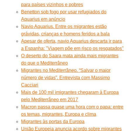
para países vizinhos e pobres
Benetton sob fogo por usar refugiados do
Aquarius em anúncio
Navio Aquarius. Entre os migrantes estão
grávidas, crianças e homens feridos a bala
Apesar de oferta, navio Aquarius descarta ir para
a Espanha: "Viagem põe em risco os resgatados"
O deserto do Saara mata ainda mais migrantes
do que o Mediterrâneo
Migrantes no Mediterrâneo. “Salvar o maior
número de vidas”. Entrevista com Massimo
Cacciari
Mais de 100 mil imigrantes chegaram à Europa
pelo Mediterrâneo em 2017
Macron passa quase uma hora com o papa: entre
os temas, migrantes, Europa e clima
Migrantes às portas da Europa
União Europeia anuncia acordo sobre migrantes