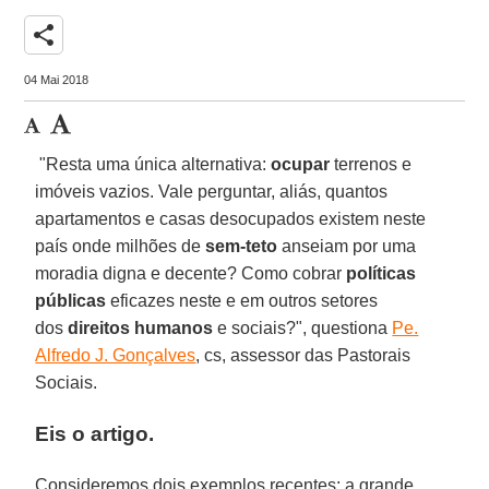
share
04 Mai 2018
"Resta uma única alternativa:
ocupar
terrenos e
imóveis vazios. Vale perguntar, aliás, quantos
apartamentos e casas desocupados existem neste
país onde milhões de
sem-teto
anseiam por uma
moradia digna e decente? Como cobrar
políticas
públicas
eficazes neste e em outros setores
dos
direitos humanos
e sociais?", questiona
Pe.
Alfredo J. Gonçalves
, cs, assessor das Pastorais
Sociais.
Eis o artigo.
Consideremos dois exemplos recentes: a grande