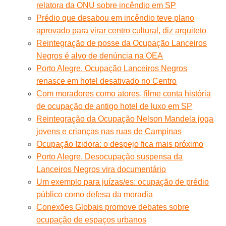
relatora da ONU sobre incêndio em SP
Prédio que desabou em incêndio teve plano
aprovado para virar centro cultural, diz arquiteto
Reintegração de posse da Ocupação Lanceiros
Negros é alvo de denúncia na OEA
Porto Alegre. Ocupação Lanceiros Negros
renasce em hotel desativado no Centro
Com moradores como atores, filme conta história
de ocupação de antigo hotel de luxo em SP
Reintegração da Ocupação Nelson Mandela joga
jovens e crianças nas ruas de Campinas
Ocupação Izidora: o despejo fica mais próximo
Porto Alegre. Desocupação suspensa da
Lanceiros Negros vira documentário
Um exemplo para juízas/es: ocupação de prédio
público como defesa da moradia
Conexões Globais promove debates sobre
ocupação de espaços urbanos