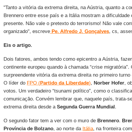
"Tanto a vitória da extrema direita, na Aústria, quanto a 
Brennero entre esse país e a Itália mostram a dificulda
presente. Não vale o pretexto do terrorismo! Não vale con
organizado", escreve
Pe. Alfredo J. Gonçalves
, cs, asse
Eis o artigo.
Dois fatores, ambos tendo como epicentro a Aústria, faze
continente europeu quando à chamada “crise migratória”. O
surpreendente vitória da extrema direita no primeiro turno
O líder do
FPO (
Partido da Liberdade
)
,
Norber Hofer
, o
votos. Um verdadeiro “tsunami político”, como o classifi
comunicação. Convém lembrar que, naquele país, trata-se
extrema direita desde a
Segunda Guerra Mundial
.
O segundo fator tem a ver com o muro de
Brennero
.
Bre
Província de Bolzano
, ao norte da
Itália
, na fronteira co