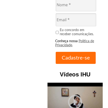
Eu concordo em
receber comunicações.
Conheça nossa
Política de
Privacidade
.
Vídeos IHU
play_circle_outline