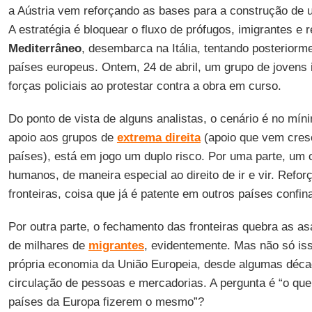
a Aústria vem reforçando as bases para a construção de u
A estratégia é bloquear o fluxo de prófugos, imigrantes e r
Mediterrâneo
, desembarca na Itália, tentando posteriorm
países europeus. Ontem, 24 de abril, um grupo de jovens it
forças policiais ao protestar contra a obra em curso.
Do ponto de vista de alguns analistas, o cenário é no mí
apoio aos grupos de
extrema direita
(apoio que vem cres
países), está em jogo um duplo risco. Por uma parte, um c
humanos, de maneira especial ao direito de ir e vir. Refo
fronteiras, coisa que já é patente em outros países confin
Por outra parte, o fechamento das fronteiras quebra as a
de milhares de
migrantes
, evidentemente. Mas não só is
própria economia da União Europeia, desde algumas déca
circulação de pessoas e mercadorias. A pergunta é “o qu
países da Europa fizerem o mesmo”?