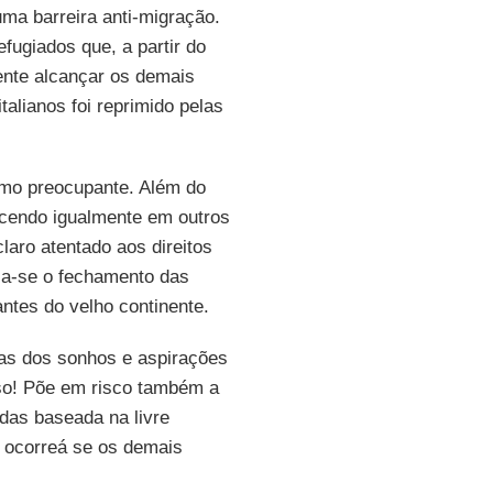
ma barreira anti-migração.
efugiados que, a partir do
ente alcançar os demais
alianos foi reprimido pelas
nimo preocupante. Além do
cendo igualmente em outros
laro atentado aos direitos
rça-se o fechamento das
antes do velho continente.
sas dos sonhos e aspirações
so! Põe em risco também a
das baseada na livre
e ocorreá se os demais