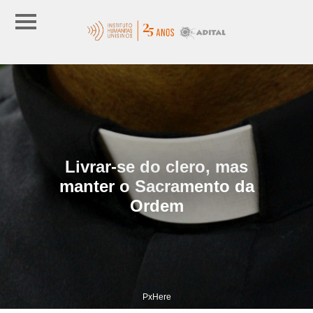
Livrar-se do clero, mas
manter o Sacramento da
Ordem
PxHere