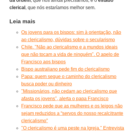
da ordem
, que nós ainda precisamos, e o
estado
clerical
, que nós estaríamos melhor sem.
Leia mais
Os jovens para os bispos: sim à orientação, não
ao clericalismo, dúvidas sobre o secularismo
Chile. "Não ao clericalismo e a mundos ideais
que não tocam a vida de ninguém". O apelo de
Francisco aos bispos
Bispo australiano pede fim do clericalismo
Papa: quem segue o caminho do clericalismo
busca poder ou dinheiro
"Missionários, não cedam ao clericalismo que
afasta os jovens", alerta o papa Francisco
Francisco pede que as mulheres e os leigos não
sejam reduzidos a “servos do nosso recalcitrante
clericalismo”
"O clericalismo é uma peste na Igreja." Entrevista