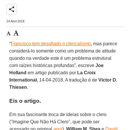
share
24 Abril 2018
“
Francisco tem desafiado o clericalismo
, mas parece
considerá-lo somente como um problema de atitude
quando na verdade este é um problema estrutural
com raízes históricas profundas”, escreve
Joe
Holland
em artigo publicado por
La Croix
International
, 14-04-2018. A tradução é de
Victor D.
Thiesen
.
Eis o artigo.
Em sua fascinante troca de ideias sobre o clero
("Imagine Que Não Há Clero", que pode ser
acessado no original
aqui
),
William M. Shea
e
David