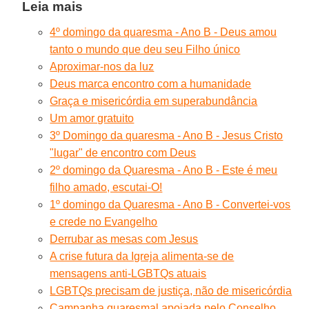
Leia mais
4º domingo da quaresma - Ano B - Deus amou
tanto o mundo que deu seu Filho único
Aproximar-nos da luz
Deus marca encontro com a humanidade
Graça e misericórdia em superabundância
Um amor gratuito
3º Domingo da quaresma - Ano B - Jesus Cristo
"lugar" de encontro com Deus
2º domingo da Quaresma - Ano B - Este é meu
filho amado, escutai-O!
1º domingo da Quaresma - Ano B - Convertei-vos
e crede no Evangelho
Derrubar as mesas com Jesus
A crise futura da Igreja alimenta-se de
mensagens anti-LGBTQs atuais
LGBTQs precisam de justiça, não de misericórdia
Campanha quaresmal apoiada pelo Conselho