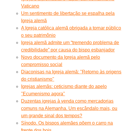
Vaticano
Um sentimento de libertação se espalha pela
Igreja alemã
A Igreja católica alemã obrigada a tornar público
o seu patrimônio
Igreja alemã admite um “tremendo problema de
credibilidade” por causa do bispo esbanjador
Novo documento da Igreja alemã pelo
compromisso social
Diaconisas na Igreja alemã: ''Retorno às origens
do cristianismo''
Igrejas alemãs: ceticismo diante do apelo
''Ecumenismo agora''
Duzentas igrejas à venda como mercadorias
comuns na Alemanha. Um escândalo mais, ou
um grande sinal dos tempos?
Sínodo. Os bispos alemães põem o carro na
frente dos bois