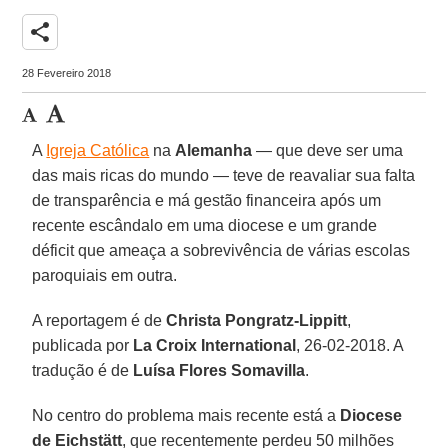
share
28 Fevereiro 2018
A
Igreja Católica
na
Alemanha
— que deve ser uma
das mais ricas do mundo — teve de reavaliar sua falta
de transparência e má gestão financeira após um
recente escândalo em uma diocese e um grande
déficit que ameaça a sobrevivência de várias escolas
paroquiais em outra.
A reportagem é de
Christa Pongratz-Lippitt
,
publicada por
La Croix International
, 26-02-2018. A
tradução é de
Luísa Flores Somavilla
.
No centro do problema mais recente está a
Diocese
de Eichstätt
, que recentemente perdeu 50 milhões