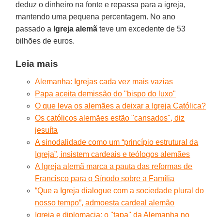
deduz o dinheiro na fonte e repassa para a igreja,
mantendo uma pequena percentagem. No ano
passado a
Igreja alemã
teve um excedente de 53
bilhões de euros.
Leia mais
Alemanha: Igrejas cada vez mais vazias
Papa aceita demissão do "bispo do luxo"
O que leva os alemães a deixar a Igreja Católica?
Os católicos alemães estão "cansados", diz
jesuíta
A sinodalidade como um “princípio estrutural da
Igreja”, insistem cardeais e teólogos alemães
A Igreja alemã marca a pauta das reformas de
Francisco para o Sínodo sobre a Família
“Que a Igreja dialogue com a sociedade plural do
nosso tempo”, admoesta cardeal alemão
Igreja e diplomacia: o ''tapa'' da Alemanha no