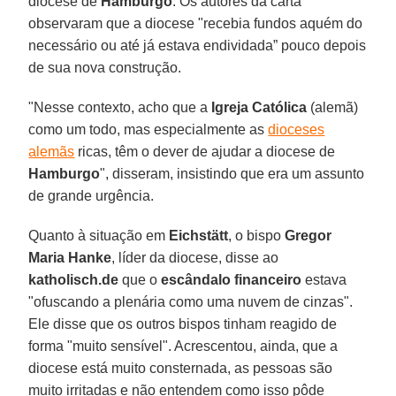
diocese de
Hamburgo
. Os autores da carta
observaram que a diocese "recebia fundos aquém do
necessário ou até já estava endividada” pouco depois
de sua nova construção.
"Nesse contexto, acho que a
Igreja Católica
(alemã)
como um todo, mas especialmente as
dioceses
alemãs
ricas, têm o dever de ajudar a diocese de
Hamburgo
", disseram, insistindo que era um assunto
de grande urgência.
Quanto à situação em
Eichstätt
, o bispo
Gregor
Maria Hanke
, líder da diocese, disse ao
katholisch.de
que o
escândalo financeiro
estava
"ofuscando a plenária como uma nuvem de cinzas".
Ele disse que os outros bispos tinham reagido de
forma "muito sensível". Acrescentou, ainda, que a
diocese está muito consternada, as pessoas são
muito irritadas e não entendem como isso pôde