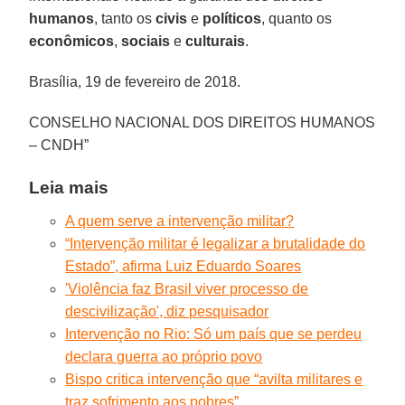
humanos
, tanto os
civis
e
políticos
, quanto os
econômicos
,
sociais
e
culturais
.
Brasília, 19 de fevereiro de 2018.
CONSELHO NACIONAL DOS DIREITOS HUMANOS
– CNDH”
Leia mais
A quem serve a intervenção militar?
“Intervenção militar é legalizar a brutalidade do
Estado”, afirma Luiz Eduardo Soares
'Violência faz Brasil viver processo de
descivilização', diz pesquisador
Intervenção no Rio: Só um país que se perdeu
declara guerra ao próprio povo
Bispo critica intervenção que “avilta militares e
traz sofrimento aos pobres”