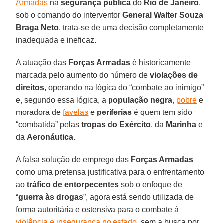
Armadas
na
segurança pública
do
Rio de Janeiro
,
sob o comando do interventor
General Walter Souza
Braga Neto
, trata-se de uma decisão completamente
inadequada e ineficaz.
A atuação das
Forças Armadas
é historicamente
marcada pelo aumento do número de
violações de
direitos
, operando na lógica do “combate ao inimigo”
e, segundo essa lógica, a
população negra
,
pobre
e
moradora de
favelas
e
periferias
é quem tem sido
“combatida” pelas
tropas do Exército
, da
Marinha
e
da
Aeronáutica
.
A falsa solução de emprego das
Forças Armadas
como uma pretensa justificativa para o enfrentamento
ao
tráfico de entorpecentes
sob o enfoque de
“
guerra às drogas
”, agora está sendo utilizada de
forma autoritária e ostensiva para o combate à
violência e insegurança no estado
, sem a busca por