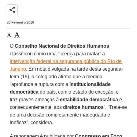
share
20 Fevereiro 2018
O
Conselho Nacional de Direitos Humanos
classificou como uma “licença para matar” a
intervenção federal na segurança pública do Rio de
Janeiro
. Em nota divulgada na tarde desta segunda-
feira (19), o colegiado afirma que a medida
“aprofunda a ruptura com a
institucionalidade
democrática
do país, com o estado de exceção, e
traz graves ameaças à
estabilidade democrática
e,
consequentemente, aos
direitos humanos
”. “Trata-se
de uma decisão completamente inadequada e
ineficaz”, considera.
A reportagem é publicada por
Congresso em Foco
,