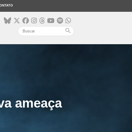
ONTATO
search
ova ameaça