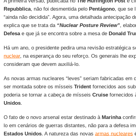
A primeira versão, publicada no
The Huffington Post
e ci
Repubblica
, não foi desmentida pelo
Pentágono
, que se 
“ainda não decidida”. Agora, uma detalhada antecipação 
explica que se trata da
“Nuclear Posture Review”
, elab
Defesa
e que já se encontra sobre a mesa de
Donald Tr
Há um ano, o presidente pedira uma revisão estratégica 
nuclear
, na esperança do seu reforço. Os generais lhe ex
consideram que devem auxiliá-lo.
As novas armas nucleares “leves” seriam fabricadas em 
ser montada sobre os mísseis
Trident
fornecidos aos sub
poderia se tornar a cabeça de mísseis
Cruise
fornecidos
Unidos
.
O fato de o novo arsenal estar destinado à
Marinha
confir
lo em cenários de guerras distantes, não para a defesa ime
Estados Unidos
. A natureza das novas
armas nucleares
é