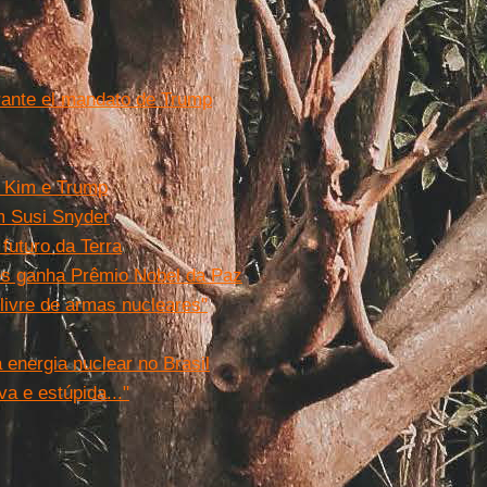
rante el mandato de Trump
e Kim e Trump
om Susi Snyder
futuro da Terra
res ganha Prêmio Nobel da Paz
livre de armas nucleares"
energia nuclear no Brasil
a e estúpida..."