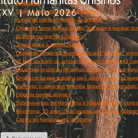
americana
Trump a caminho da guerra nuclear?
A mãe de todos os nomes de bombas
Chomsky teme que se desate una guerra nuclear du
O alerta nuclear de Chomsky
Trump eleva a aposta nuclear
Chega de armas nucleares: Vaticano ''se mete'' entr
''É preciso banir as armas nucleares.'' Entrevista c
Votar pela proibição de armas nucleares é votar pelo 
Organização que trabalha para abolir armas nuclea
Vaticano: o apelo dos prêmios Nobel por ''um mundo 
Querida bomba atômica
Sobreviventes de Hiroshima e Nagasaki lutam contra 
Hiroshima, 70 anos. "Não esqueçam da rosa radioativ
Coreia do Norte na era do átomo
⚠️