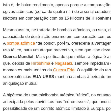
isto é, de baixo rendimento, apenas porque a comparação 
ogivas atômicas (cerca de quatro mil) do arsenal estadun
kilotons em comparação com os 15 kilotons de
Hiroshim
Mesmo assim, se trataria de bombas atômicas, ou seja,
capacidade de destruição enorme em comparação com os 
A
bomba atômica
“de bolso”, porém, ofereceria a vantagem
uso tático, para um ataque preventivo, sem que isso de
Guerra Mundial
. Mais política do que militar, a lógica é a
que, depois de
Hiroshima
e
Nagasaki
, sempre impediram o
momentos mais tensos da
Guerra Fria
. O equilíbrio do te
superpotências
EUA-URSS
mantinha ambas à beira do pre
aniquilação mútua.
A hipótese de uma minibomba atômica “tática”, no entanto,
antecipada pelos soviéticos nos “euromísseis”, que anun
possibilidade de um conflito atômico limitado à Europa, po