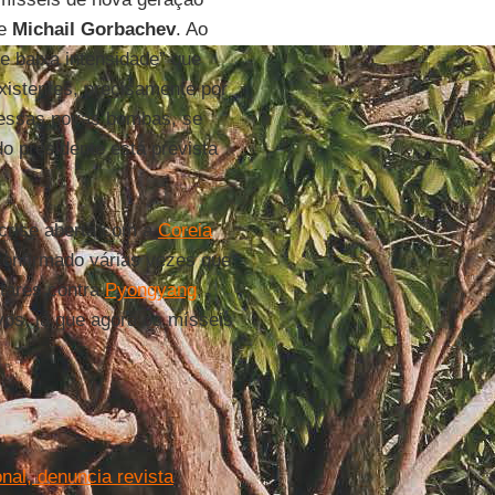
e
Michail Gorbachev
. Ao
e baixa intensidade” que
xistentes, precisamente por
dessas novas bombas, se
do presidente está prevista
 crise aberta com a
Coreia
confirmado várias vezes que
itares contra
Pyongyang
,
vos, já que agora os mísseis
nal, denuncia revista