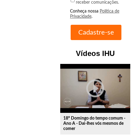
receber comunicações.
Conheça nossa
Política de
Privacidade
.
Vídeos IHU
play_circle_outline
18º Domingo do tempo comum -
Ano A - Dai-lhes vós mesmos de
comer