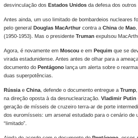
desvinculação dos
Estados Unidos
da defesa dos outros
Antes ainda, um uso limitado de bombardeios nucleares f
pelo general
Douglas MacArthur
contra a
China
de
Mao
,
(1950-1953). Mas o presidente
Truman
expulsou MacArth
Agora, é novamente em
Moscou
e em
Pequim
que se deve
virada estadunidense. Antes antes de olhar para a ameaç
documento do
Pentágono
lança um alerta sobre o rearma
duas superpotências.
Rússia
e
China
, defende o documento entregue a
Trump
na direção oposta à da desnuclearização.
Vladimir Putin
geração de mísseis de cruzeiro terra-ar de porte intermedi
dos euromísseis: um arsenal estudado para o cenário de u
“limitado”.
Ainda de acordo com o documento do
Pentágono
, esses 