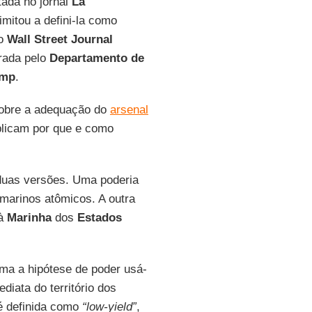
tada no jornal
La
limitou a defini-la como
do
Wall Street Journal
orada pelo
Departamento de
ump
.
sobre a adequação do
arsenal
plicam por que e como
duas versões. Uma poderia
marinos atômicos. A outra
 à
Marinha
dos
Estados
ma a hipótese de poder usá-
diata do território dos
 definida como
“low-yield”
,