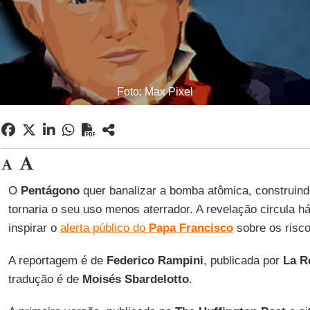
Foto: Max Pixel
O
Pentágono
quer banalizar a bomba atômica, construin
tornaria o seu uso menos aterrador. A revelação circula há
inspirar o
alerta público do
Papa Francisco
sobre os risco
A reportagem é de
Federico Rampini
, publicada por
La R
tradução é de
Moisés Sbardelotto
.