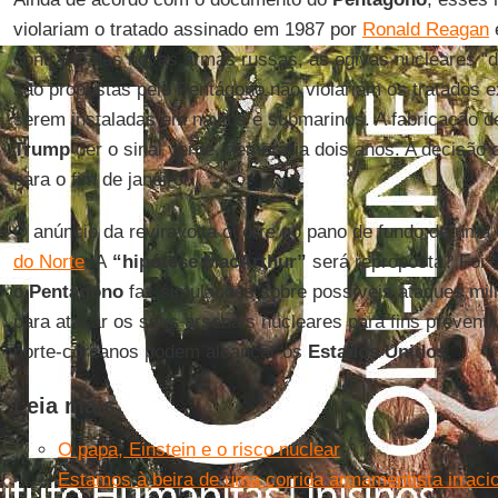
violariam o tratado assinado em 1987 por
Ronald Reagan
contrário das novas armas russas, as ogivas nucleares “d
são propostas pelo Pentágono não violariam os tratados e
serem instaladas em navios e submarinos. A fabricação 
Trump
der o sinal verde, demoraria dois anos. A decisão 
para o fim de janeiro.
O anúncio da reviravolta ocorre no pano de fundo de uma
do Norte
. A
“hipótese MacArthur”
será reproposta? Foi 
o
Pentágono
faz simulações sobre possíveis ataques mil
para atacar os seus arsenais nucleares para fins preventi
norte-coreanos podem alcançar os
Estados Unidos
.
Leia mais
O papa, Einstein e o risco nuclear
Estamos à beira de uma corrida armamentista irracio