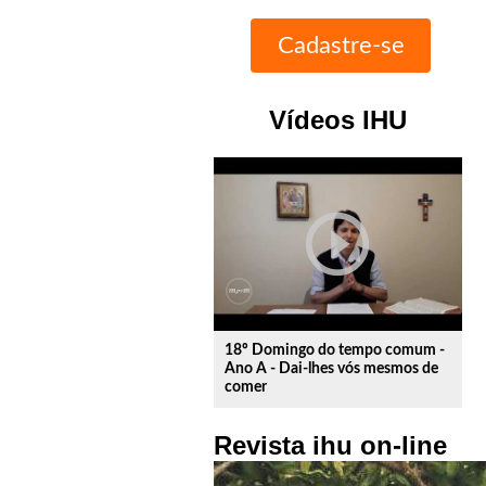
Vídeos IHU
play_circle_outline
18º Domingo do tempo comum -
Ano A - Dai-lhes vós mesmos de
comer
Revista ihu on-line