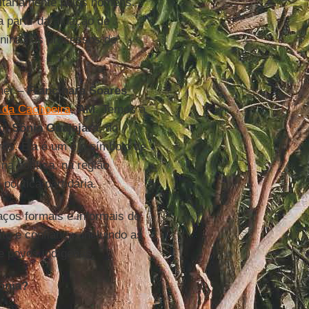
itariamente pelos homens.
 partir da atuação de
minina nos processos de
her –
Francinara Soares
 da Cachoeira
,
AM
. Temos a
om
Sônia Guajajara
, do
es. Ela é um é o símbolo de
a política, na região
olítica partidária.
os formais e informais de
to e confiança, incluindo as
e povos indígenas.
ônia?