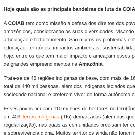
Hoje quais são as principais bandeiras de luta da COI
A
COIAB
tem como missão a defesa dos direitos dos pov
amazônicos, considerando as suas diversidades, visando
articulação e fortalecimento. São muitos os problemas en
educação, territórios, impactos ambientais, sustentabilida
hoje, entre os que têm maior impacto e ameaçam esses p
de grandes empreendimentos na
Amazônia
.
Trata-se de 46 regiões indígenas de base, com mais de 1
total de 440 mil pessoas, além dos indígenas isolados qu
sociedade nacional e preferem viver de forma autônoma na
Esses povos ocupam 110 milhões de hectares no território
em 403
Terras Indígenas
(
TIs
) demarcadas (além das que
regularização), nas quais as comunidades precisam ter co
e sobrevivência digna. Muitos territórios ainda não foram 