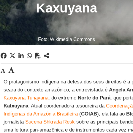
Kaxuyana
Foto: Wikimedia Commons
O protagonismo indígena na defesa dos seus direitos é a
seara do contexto amazônico, a entrevistada é
Angela A
Kaxuyana Tunayana
, do extremo
Norte do Pará
, que per
Katxuyana
. Atual coordenadora tesoureira da
Coordenaçã
Indígenas da Amazônia Brasileira
(
COIAB
), ela fala ao
Blo
jornalista
Sucena Shkrada Resk
sobre as principais bande
uma leitura pan-amazônica e de instrumentos cada vez m