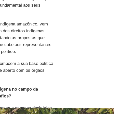
 fundamental aos seus
 indígena amazônico, vem
 dos direitos indígenas
entando as propostas que
ue cabe aos representantes
político.
compõem a sua base política
 e aberto com os órgãos
dígena no campo da
afios?
cesso a espaços decisórios