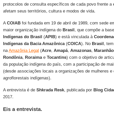
protocolos de consulta específicos de cada povo frente 
afetam seus territórios, cultura e modos de vida.
A
COIAB
foi fundada em 19 de abril de 1989, com sede 
maior organização indígena do
Brasil
, que compõe a bas
Indígenas do Brasil
(
APIB
) e está vinculada à
Coordena
Indígenas da Bacia Amazônica
(
COICA
). No
Brasil
, te
na
Amazônia Legal
(
Acre
,
Amapá
,
Amazonas
,
Maranhão
Rondônia
,
Roraima
e
Tocantins
) com o objetivo de artic
da população indígena do país, com a participação de ma
(desde associações locais a organizações de mulheres e 
agroflorestais indígenas).
A entrevista é de
Shkrada Resk
, publicada por
Blog Cid
2017.
Eis a entrevista.