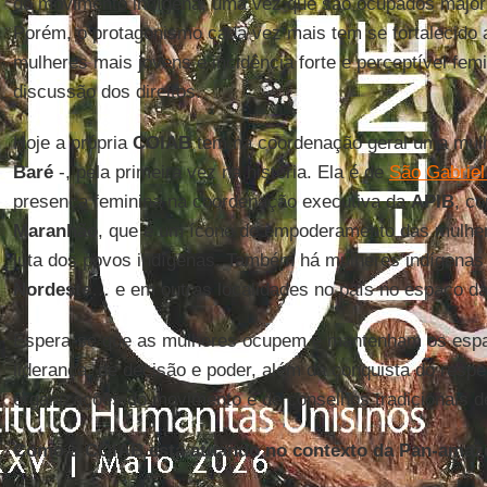
do movimento indígena, uma vez que são ocupados major
Porém, o protagonismo cada vez mais tem se fortalecido a
mulheres mais jovens e incidência forte e perceptível fe
discussão dos direitos.
Hoje a própria
COIAB
tem na coordenação geral uma mul
Baré
-, pela primeira vez na história. Ela é de
São Gabriel
presença feminina na coordenação executiva da
APIB
, c
Maranhão
, que é um ícone de empoderamento das mulher
luta dos povos indígenas. Também há mulheres indígenas n
Nordeste
… e em outras localidades no país no espaço da p
Espera-se que as mulheres ocupem e mantenham os espaç
liderança, de decisão e poder, além da conquista do respei
organizações do movimento e de conselhos tradicionais d
Como a COIAB está atuando no contexto da Pan-amaz