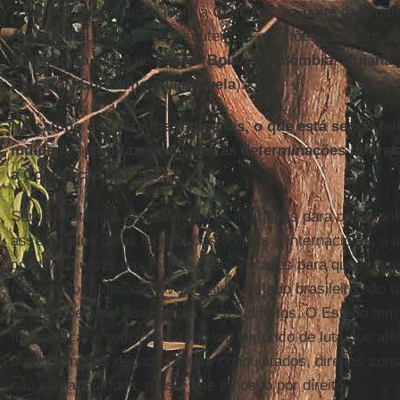
A
COIAB
tem atuação junto à
COICA
e faz parte da orga
Amazônica
, na qual se discutem as questões junto aos o
Amazônica
, além do
Brasil
(
Bolívia
,
Colômbia
,
Guiana
Equador
,
Suriname
e
Venezuela
).
No campo dos direitos indígenas, o que está sendo fei
indígenas para fazerem valer as determinações de tra
a Convenção OIT 169?
Sempre lutamos enquanto povos indígenas para o cumprim
assegurados pelas legislações do país e internacional, a 
coletiva é umas das formas mais eficazes para que nosso
respeitados. Mas cada vez mais o Estado brasileiro não 
convenções que asseguram esses direitos. O Estado tem 
foi ameaçar e retroceder todo um histórico de luta que afe
durante muitas décadas foram conquistados, direitos consu
não são adquiridos, mas o que é nosso por direito.