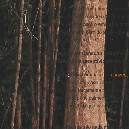
Não temos desistido no que refere ao cumprimento desses 
movimento indígena e a resistência têm sido o fator fund
sempre vigilantes, atentos e prontos para o embate e morr
muitas das lideranças têm feito e têm perdido suas vidas 
povo, e do direito de continuar vivendo.
Fale a respeito dos Protocolos de Consulta Indígena 
na Amazônia e como está sendo a receptividade no cam
Os protocolos próprios de consulta, com base na
convenç
elaborados, desenhados com base em cada cultura, forma
aquilo que afeta o seu povo. Essa ferramenta tem sido ca
ser socializada com a sociedade, principalmente com o 
e quem pode nos consultar sobre tudo que vai mudar e afe
das nossas futuras gerações.
Os protocolos próprios de consultas são nada mais que fe