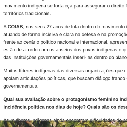
movimento indígena se fortaleça para assegurar o direito
territórios tradicionais.
A
COIAB
, nos seus 27 anos de luta dentro do movimento
atuando de forma incisiva e clara na defesa e na promoção
frente ao cenário político nacional e internacional, apres
estão de acordo com os anseios dos povos indígenas e q
das instituições governamentais inseri-las dentro do plano 
Muitos líderes indígenas das diversas organizações que 
apoiam articulações políticas, que buscam diálogo franco
governamentais.
Qual sua avaliação sobre o protagonismo feminino in
incidência política nos dias de hoje? Quais são os des
As mulheres indígenas ainda encontram dificuldades de a