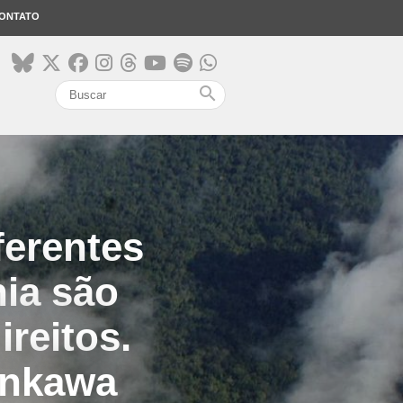
ONTATO
search
ferentes
ia são
ireitos.
ankawa