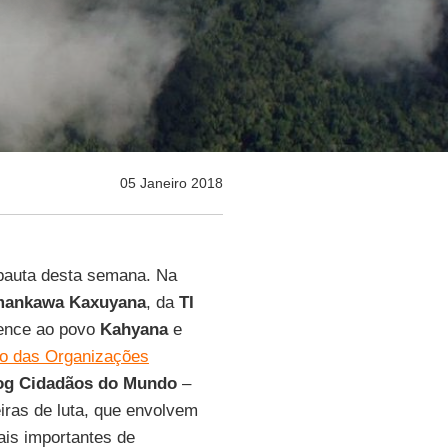
05 Janeiro 2018
 pauta desta semana. Na
mankawa Kaxuyana
, da
TI
tence ao povo
Kahyana
e
o das Organizações
g Cidadãos do Mundo
–
iras de luta, que envolvem
ais importantes de