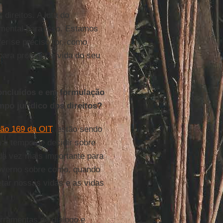
direitos. A luta do
amental para isso. Estamos
er se preciso for, como
para proteger a vida do seu
concluídos e em formulação
po jurídico dos direitos?
ão 169 da OIT
, estão sendo
 e tempo de decidir sobre
da vez mais importante para
governo sobre como, quando
tar nossas vidas e as vidas
rramentas de diálogo e