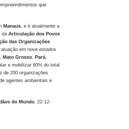
a empreendimentos que
em
Manaus
, e é atualmente a
e da
Articulação dos Povos
ção das Organizações
m atuação em nove estados
,
Mato Grosso
,
Pará
,
ular e mobilizar 60% do total
is de 200 organizações
de agentes ambientais e
adãos do Mundo
, 22-12-