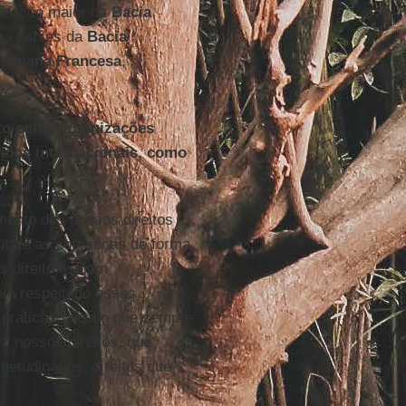
nização maior na
Bacia
ito países da
Bacia
,
Guiana
Francesa
,
to pelas organizações
tados internacionais, como
ento dos nossos direitos
luta e as cobranças de forma
s direitos sejam
tem respeitado essas
praticado aquilo que sempre
ta nossos direitos, que
etudinários, direitos que