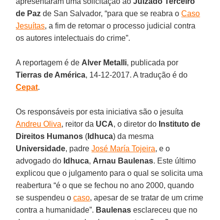
apresentaram uma solicitação ao
Juizado Terceiro
de Paz
de San Salvador, “para que se reabra o
Caso
Jesuítas
, a fim de retomar o processo judicial contra
os autores intelectuais do crime”.
A reportagem é de
Alver Metalli
, publicada por
Tierras de América
, 14-12-2017. A tradução é do
Cepat
.
Os responsáveis por esta iniciativa são o jesuíta
Andreu Oliva
, reitor da
UCA
, o diretor do
Instituto de
Direitos Humanos
(
Idhuca
) da mesma
Universidade
, padre
José María Tojeira
, e o
advogado do
Idhuca
,
Arnau Baulenas
. Este último
explicou que o julgamento para o qual se solicita uma
reabertura “é o que se fechou no ano 2000, quando
se suspendeu o
caso
, apesar de se tratar de um crime
contra a humanidade”.
Baulenas
esclareceu que no