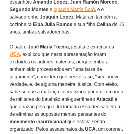
espanhóis
Amando López
,
Juan Ramón Moreno
,
Segundo Montes
e
Ignacio Martín Baró
, e o
salvadorenho
Joaquín López
. Mataram também a
cozinheira
Elba Julia Ramos
e sua filha
Celina
de 16
anos, ambas salvadorenhas.
O padre
José María Tojeira
, jesuíta e ex-reitor da
UCA
, explicou que nesta apresentação foram
excluídos os autores materiais, porque embora
tenham sido processados em “uma farsa de
julgamento”, considera que nesse caso, “sim, houve
verdade, e, de alguma maneira, justiça. Com efeito,
sabe-se que a matança foi realizada por um comando
de militares do batalhão anti-guerrilheiro
Atlacatl
e
que a razão pela qual foi tomada essa decisão era a
de eliminar as supostas mentes pensantes do
movimento insurrecional
que estava sendo
organizado. Pelos assassinatos da
UCA
, um coronel,