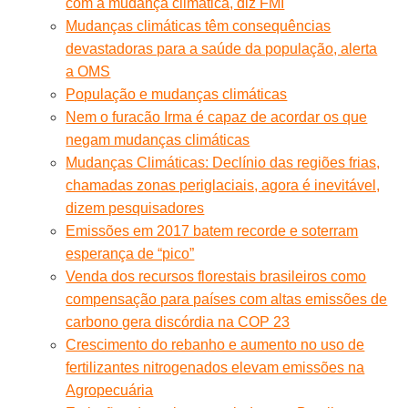
com a mudança climática, diz FMI
Mudanças climáticas têm consequências
devastadoras para a saúde da população, alerta
a OMS
População e mudanças climáticas
Nem o furacão Irma é capaz de acordar os que
negam mudanças climáticas
Mudanças Climáticas: Declínio das regiões frias,
chamadas zonas periglaciais, agora é inevitável,
dizem pesquisadores
Emissões em 2017 batem recorde e soterram
esperança de “pico”
Venda dos recursos florestais brasileiros como
compensação para países com altas emissões de
carbono gera discórdia na COP 23
Crescimento do rebanho e aumento no uso de
fertilizantes nitrogenados elevam emissões na
Agropecuária