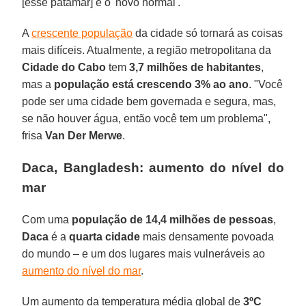
[esse patamar] é o 'novo normal'."
A
crescente população
da cidade só tornará as coisas
mais difíceis. Atualmente, a região metropolitana da
Cidade do Cabo
tem
3,7 milhões de habitantes
,
mas a
população está crescendo 3% ao ano
. "Você
pode ser uma cidade bem governada e segura, mas,
se não houver água, então você tem um problema",
frisa
Van Der Merwe
.
Daca, Bangladesh: aumento do nível do
mar
Com uma
população de 14,4 milhões de pessoas
,
Daca
é a
quarta cidade
mais densamente povoada
do mundo – e um dos lugares mais vulneráveis ao
aumento do nível do mar
.
Um aumento da temperatura média global de
3ºC