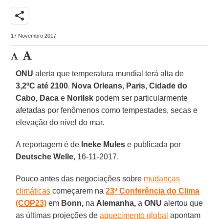
share
17 Novembro 2017
ONU
alerta que temperatura mundial terá alta de
3,2ºC até 2100
.
Nova Orleans, Paris, Cidade do
Cabo, Daca
e
Norilsk
podem ser particularmente
afetadas por fenômenos como tempestades, secas e
elevação do nível do mar.
A reportagem é de
Ineke Mules
e publicada por
Deutsche Welle,
16-11-2017.
Pouco antes das negociações sobre
mudanças
climáticas
começarem na
23ª Conferência do Clima
(COP23)
em
Bonn,
na
Alemanha,
a
ONU
alertou que
as últimas projeções de
aquecimento global
apontam