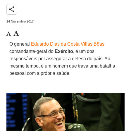
share
14 Novembro 2017
O general
Eduardo Dias da Costa Villas Bôas
,
comandante-geral do
Exército
, é um dos
responsáveis por assegurar a defesa do país. Ao
mesmo tempo, é um homem que trava uma batalha
pessoal com a própria saúde.