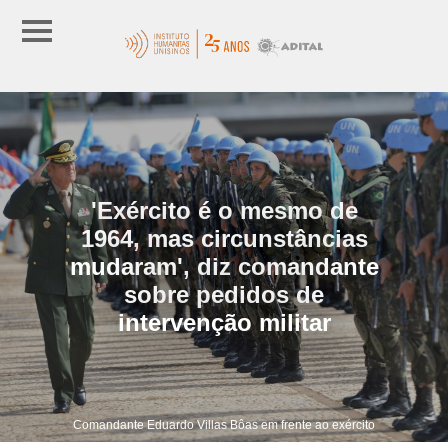
'Exército é o mesmo de
1964, mas circunstâncias
mudaram', diz comandante
sobre pedidos de
intervenção militar
Comandante Eduardo Villas Bôas em frente ao exército