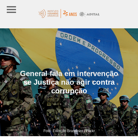
General fala em intervenção
se Justiça não agir contra
corrupção
Foto: Exército Brasileiro / Flickr