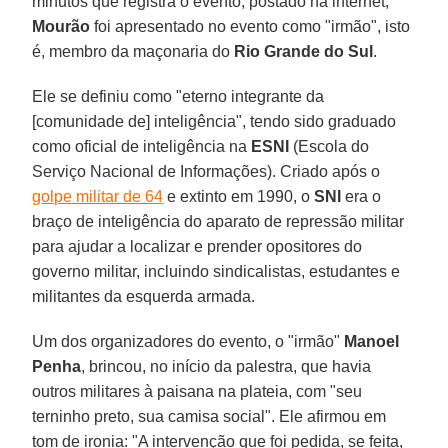
minutos que registra o evento, postado na internet,
Mourão
foi apresentado no evento como "irmão", isto
é, membro da maçonaria do
Rio Grande do Sul
.
Ele se definiu como "eterno integrante da
[comunidade de] inteligência", tendo sido graduado
como oficial de inteligência na
ESNI
(Escola do
Serviço Nacional de Informações). Criado após o
golpe militar de 64
e extinto em 1990, o
SNI
era o
braço de inteligência do aparato de repressão militar
para ajudar a localizar e prender opositores do
governo militar, incluindo sindicalistas, estudantes e
militantes da esquerda armada.
Um dos organizadores do evento, o "irmão"
Manoel
Penha
, brincou, no início da palestra, que havia
outros militares à paisana na plateia, com "seu
terninho preto, sua camisa social". Ele afirmou em
tom de ironia: "A intervenção que foi pedida, se feita,