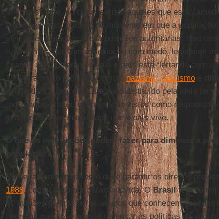
"inimigos”, que, portanto, seriam aqueles que estão amed
muito perverso, porque, no momento em que a população n
vive amedrontada e aceita posições autoritárias. Isso tem
tradicionais, que, em associação com medo, legitimam ma
criando um ambiente em que o país está flertando com um
1940 era muito próxima, como o
nazismo
,
fascismo
e
dit
esquerda. O ideal de Justiça é substituído pela ideia de 
todos aqueles que, em tese, são vistos como responsávei
insegurança e criminalidade que o país vive.
O que as instituições podem fazer para diminuir a pro
população?
Primeiramente, o governo deve garantir os direitos previs
1988
, começando por garantir a vida. O
Brasil
tem 60 mil 
50 milhões de brasileiros adultos que conhecem pessoas
tivermos que fazer algo, é repensar as políticas de segura