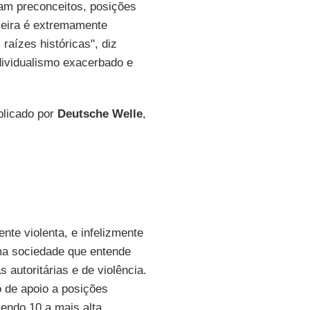
çam preconceitos, posições
ileira é extremamente
raízes históricas", diz
dividualismo exacerbado e
blicado por
Deutsche Welle
,
nte violenta, e infelizmente
uma sociedade que entende
 autoritárias e de violência.
o de apoio a posições
sendo 10 a mais alta