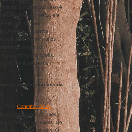
rontando a população. Isso é
ão reconhece direitos, ela
 a ver com valores
is violência. Estamos
a realidade que nos anos
aduras
de direita ou
vendeta e revanche contra
s pelo atual quadro de
pensão ao autoritarismo da
tos pela
Constituição de
homicídios todos os anos e
 que foram assassinadas. Se
nça para garantir a vida. O