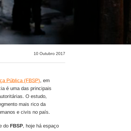
10 Outubro 2017
nça Pública (FBSP)
, em
ia é uma das principais
utoritárias. O estudo,
segmento mais rico da
umanos e civis no país.
te do
FBSP
, hoje há espaço