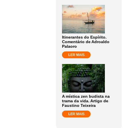
Itinerantes do Espírito.
Comentário de Adroaldo
Palaoro
LER MAIS
A mística zen budista na
trama da vida. Artigo de
Faustino Teixeira
LER MAIS