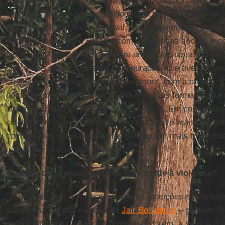
É exatamente esse segmento da população brasileira que 
longo dos últimos séculos, sido vítima tanto da violência 
E, com a crise econômica atual, esse segmento da popula
decepcionado com o Estado, com as políticas sociais e c
cidadania. As respostas apontam um pedido de socorro d
nunca tiveram seus direitos assegurados, que tiveram uma
crescimento econômico, mas, que agora, com a crise, es
do desemprego, da fome e da miséria. E as formas cultura
ainda são muito permeadas pela violência. Em comunida
cidadão tem menos acesso à informação e é mais depende
comunitárias cotidianas –, elas tendem ser mais tradiciona
a tradição é fazer uso da violência.
Qual é o cenário caso não se atue frente à violência?
Se não interferirmos nesse processo, posições salvacioni
plataforma política eleitoral de
Jair Bolsonaro
– ganham for
propor uma solução para o problema. Porém, a solução d