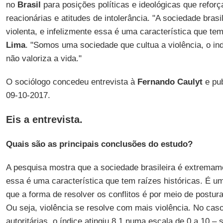
no
Brasil
para posições políticas e ideológicas que refor
reacionárias e atitudes de intolerância. "A sociedade bras
violenta, e infelizmente essa é uma característica que tem 
Lima
. "Somos uma sociedade que cultua a violência, o in
não valoriza a vida."
O sociólogo concedeu entrevista à
Fernando Caulyt
e pu
09-10-2017.
Eis a entrevista.
Quais são as principais conclusões do estudo?
A pesquisa mostra que a sociedade brasileira é extremame
essa é uma característica que tem raízes históricas. É 
que a forma de resolver os conflitos é por meio de posturas
Ou seja, violência se resolve com mais violência. No cas
autoritárias, o índice atingiu 8,1 numa escala de 0 a 10 – 