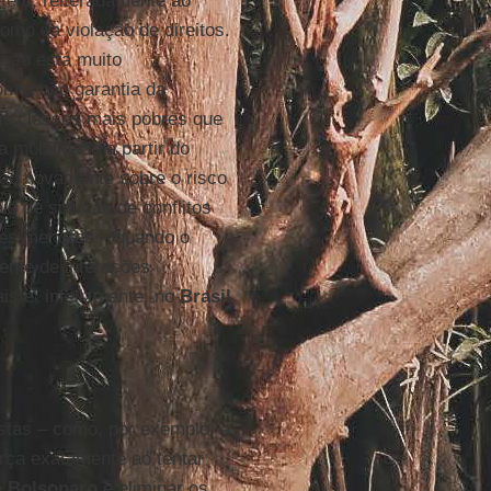
tem, reiteradamente ao
como da violação de direitos.
ção está muito
om a não garantia da
as classes mais pobres que
 mobilidade a partir do
tão novamente sobre o risco
is de solução de conflitos
des menores – quando o
nte de interações
is e, infelizmente, no
Brasil
stas – como, por exemplo, a
ça exatamente ao tentar
e
Bolsonaro
é eliminar os