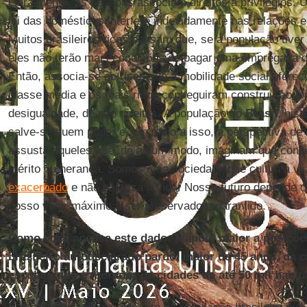
Geralmente, as pessoas associam direitos a privilégios. 
lei das domésticas interfere indevidamente nas relações 
Muitos brasileiros ricos pensam que, se a população tiver
eles não terão mais condições de pagar uma empregada d
Então, associa-se ao risco que a mobilidade social oferece
classe média e os mais ricos conseguiram construir ao lo
desigualdade, de não direitos. A população do
Brasil
, his
salve-se quem puder e, em meio a isso, a perspectiva de 
assusta aqueles que, de algum modo, imaginam que cons
mérito ou herança. Somos uma sociedade que cultua a vio
exacerbado
e não valoriza a vida. Nosso futuro depende 
nosso valor máximo a ser preservado e garantido.
Como você analisa este dado: o apoio maior a posições
brasileiro autodeclarado pardo, maior de 45 anos, da 
escolarizado e morador de cidades de até 50 mil habit