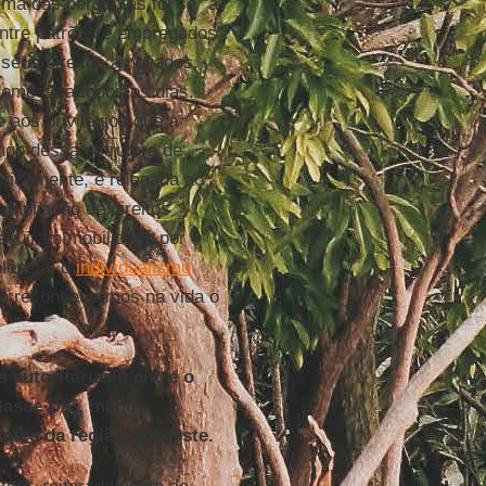
Uma das perguntas foi se "a
entre patrões e empregados".
 seus direitos ampliados,
oméstica todos os dias.
 aos privilégios que a
ngo dessa estrutura de
toricamente, é relegada ao
ampliação de direitos
eguiram mobilidade por
lência, o
individualismo
de reconhecermos na vida o
 autoritárias é entre o
classe D/E, menos
antes da região Nordeste.