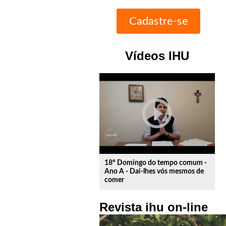
Vídeos IHU
play_circle_outline
18º Domingo do tempo comum -
Ano A - Dai-lhes vós mesmos de
comer
Revista ihu on-line