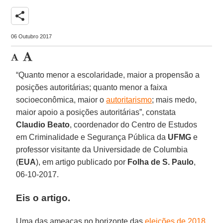
share
06 Outubro 2017
“Quanto menor a escolaridade, maior a propensão a
posições autoritárias; quanto menor a faixa
socioeconômica, maior o
autoritarismo
; mais medo,
maior apoio a posições autoritárias”, constata
Claudio Beato
, coordenador do Centro de Estudos
em Criminalidade e Segurança Pública da
UFMG
e
professor visitante da Universidade de Columbia
(
EUA
), em artigo publicado por
Folha de S. Paulo
,
06-10-2017.
Eis o artigo.
Uma das ameaças no horizonte das
eleições de 2018