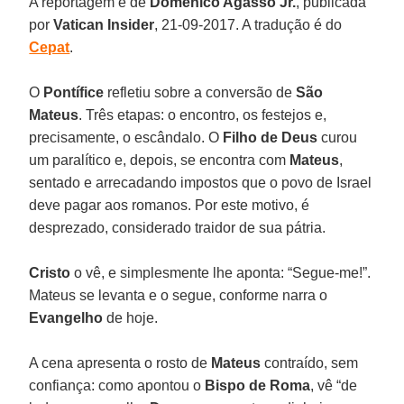
A reportagem é de
Domenico Agasso Jr.
, publicada
por
Vatican Insider
, 21-09-2017. A tradução é do
Cepat
.
O
Pontífice
refletiu sobre a conversão de
São
Mateus
. Três etapas: o encontro, os festejos e,
precisamente, o escândalo. O
Filho de Deus
curou
um paralítico e, depois, se encontra com
Mateus
,
sentado e arrecadando impostos que o povo de Israel
deve pagar aos romanos. Por este motivo, é
desprezado, considerado traidor de sua pátria.
Cristo
o vê, e simplesmente lhe aponta: “Segue-me!”.
Mateus se levanta e o segue, conforme narra o
Evangelho
de hoje.
A cena apresenta o rosto de
Mateus
contraído, sem
confiança: como apontou o
Bispo de Roma
, vê “de