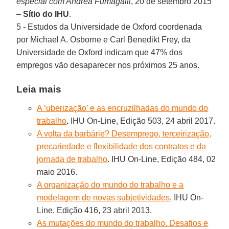
especial com Andrea Fumagalli
, 20 de setembro 2015
–
Sítio do IHU
.
5 - Estudos da Universidade de Oxford coordenada
por Michael A. Osborne e Carl Benedikt Frey, da
Universidade de Oxford indicam que 47% dos
empregos vão desaparecer nos próximos 25 anos.
Leia mais
A ‘uberização’ e as encruzilhadas do mundo do
trabalho
.
IHU On-Line, Edição 503, 24 abril 2017.
A volta da barbárie? Desemprego, terceirização,
precariedade e flexibilidade dos contratos e da
jornada de trabalho
. IHU On-Line, Edição 484, 02
maio 2016.
A organização do mundo do trabalho e a
modelagem de novas subjetividades
. IHU On-
Line, Edição 416, 23 abril 2013.
As mutações do mundo do trabalho. Desafios e