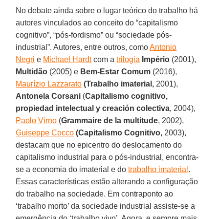
No debate ainda sobre o lugar teórico do trabalho há
autores vinculados ao conceito do “capitalismo
cognitivo”, “pós-fordismo” ou “sociedade pós-
industrial”. Autores, entre outros, como
Antonio
Negri
e
Michael Hardt
com a
trilogia
Império
(2001),
Multidão
(2005) e
Bem-Estar Comum
(2016),
Maurízio Lazzarato
(Trabalho imaterial,
2001),
Antonela Corsani
(
Capitalismo cognitivo,
propiedad intelectual y creación colectiva
, 2004),
Paolo Virno
(
Grammaire de la multitude
, 2002),
Guiseppe Cocco
(Capitalismo Cognitivo,
2003),
destacam que no epicentro do deslocamento do
capitalismo industrial para o pós-industrial, encontra-
se a economia do imaterial e do
trabalho imaterial
.
Essas características estão alterando a configuração
do trabalho na sociedade. Em contraponto ao
‘trabalho morto’ da sociedade industrial assiste-se a
emergência do ‘trabalho vivo’. Agora, e sempre mais,