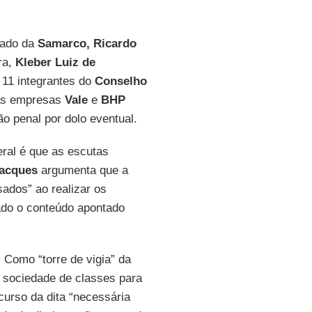
tado da
Samarco, Ricardo
ra,
Kleber Luiz de
 11 integrantes do
Conselho
das empresas
Vale
e
BHP
 penal por dolo eventual.
eral é que as escutas
acques
argumenta que a
sados” ao realizar os
ado o conteúdo apontado
. Como “torre de vigia” da
na sociedade de classes para
scurso da dita “necessária