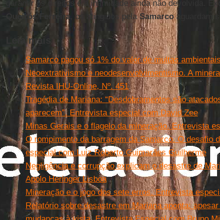
garantir os direitos e a intimidade ainda não devolvida. E
Queirós Ferreira
, os atingidos pela
Samarco
aguardam su
Leia mais
Samarco pagou só 1% do valor de multas ambientais
Neoextrativismo e neodesenvolvimentismo. A mineraç
Revista IHU-Online, Nº. 451
Tragédia de Mariana: “Desdobramentos são atacado
aparecem”. Entrevista especial com David Zee
Minas Gerais e o flagelo da mineração. Entrevista e
O rompimento da barragem da Samarco. O desafio de
especial com Luiz Roberto Guimarães Guilherme
Negligência e corrupção explicam o desastre de Mar
Apolo Heringer Lisboa
Mineração e o jogo dos sete erros. Entrevista espec
Relatório sobre desastre em Mariana aponta: apesar
mudanças à vista. Entrevista Especial com Bruno M