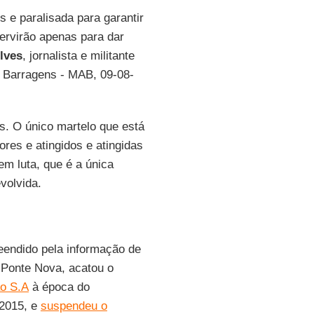
 e paralisada para garantir
servirão apenas para dar
lves
, jornalista e militante
r Barragens - MAB, 09-08-
es. O único martelo que está
ores e atingidos e atingidas
m luta, que é a única
volvida.
eendido pela informação de
a Ponte Nova, acatou o
o S.A
à época do
 2015, e
suspendeu o