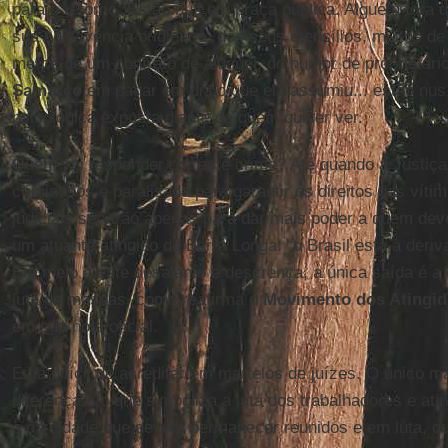
para o retorno. Estão nus em praça pública. Alguém fora d
sua convivência originária, dos seus utensílios, muitos d
mercê de um contrato de aluguel, do humor de proprietári
Samarco
em pagar em dia o que ela assumiu... estão nus
psicológica exposta diante de quem quiser ver.
Quem vai responder por este crime? Até quando a Justiça
criminosos e paralisada para garantir os direitos das vít
judiciais servirão apenas para dar mais poder a quem dev
um atuante atingido de Barra Longa: “o Brasil está à deri
Em meio a este desalento e descrença, a única saída é a 
luta de massas, como reafirma o
Movimento dos Atingid
em sua nota oficial.
Está difícil de acreditar em martelos de juízes. O único m
diferença é o que simboliza a luta dos trabalhadores e at
e da cidade que devem permanecer reunidos e em luta, qu