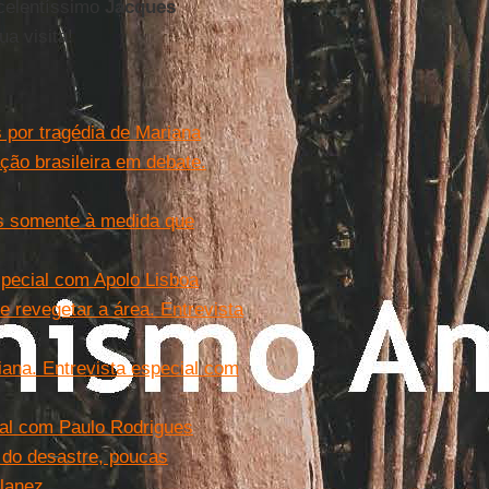
xcelentíssimo
Jacques
a visita!
 por tragédia de Mariana
ão brasileira em debate.
s somente à medida que
special com Apolo Lisboa
 revegetar a área. Entrevista
iana. Entrevista especial com
ial com Paulo Rodrigues
 do desastre, poucas
ilanez