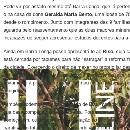
Pode vir por asfalto mesmo até Barra Longa, que já perte
o na casa da dona
Geralda Maria Bento
, uma idosa de 7
desde o rompimento. Junto com integrantes das 9 famílias 
aguarda pelo reassentamento que as duas maiores miner
incapazes de sequer apresentar estudos decentes para a 
Ainda em Barra Longa posso apresentá-lo ao
Riso
, cuja 
está cercada por tapumes para não “estragar” a reforma f
da cidade. Exercendo o direito de mexer no próprio lar des
por conta própria a lama deixada pela empresa. Ao fazer is
novamente à praça. E a poeira e o mau cheiro voltam a pe
atingidos.
Também podemos mostrá-lo o caso de
Eva
, moradora da 
sua casa completamente devastada. Foram meses até as 
começarem, outros meses de avaliação do andamento e j
paralisação total. Ela não sabe quando volta com o marido,