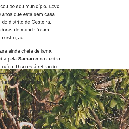
nceu ao seu município. Levo-
8 anos que está sem casa
do distrito de Gesteira,
adoras do mundo foram
construção.
casa ainda cheia de lama
eita pela
Samarco
no centro
truído, Riso está retirando
to, leva os rejeitos
rturbar os vizinhos
beira do rio Carmo que teve
obras de sua nova casa
á são mais meses de
 a filha e neta para onde