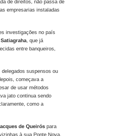
da de direitos, não passa de
has empresarias instaladas
es investigações no país
e
Satiagraha
, que já
ecidas entre banqueiros,
s, delegados suspensos ou
 depois, começava a
esar de usar métodos
ava jato continua sendo
 claramente, como a
acques de Queirós
para
 vizinhas à sua Ponte Nova.