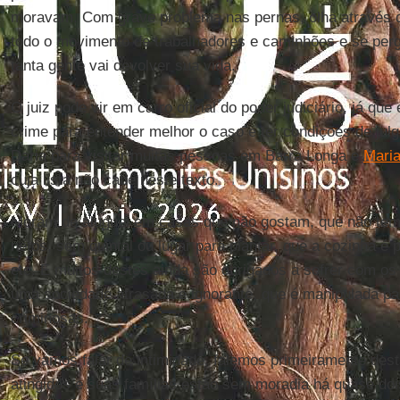
moravam. Com grave problema nas pernas, olha através d
todo o movimento de trabalhadores e caminhões e se perg
tanta gente vai devolver sua vida.
O juiz pode vir em carro oficial do poder judiciário, já que
crime para entender melhor o caso e ter condições de julg
Daria para visitar muitas pessoas em Barra Longa e
Mari
cuja lista não cabe neste texto.
Moram de aluguel em casas que não gostam, que não tem 
netos, sem quintal ou lugar para plantar, que a cozinha é
etc. E muitos destes ainda são obrigados a sofrer com os
uma sociedade atrasada e ignorante, que é manipulada pa
criminosas.
Se vamos falar de intimidade, falemos primeiramente des
atingidos e suas famílias estão sem moradia há quase doi