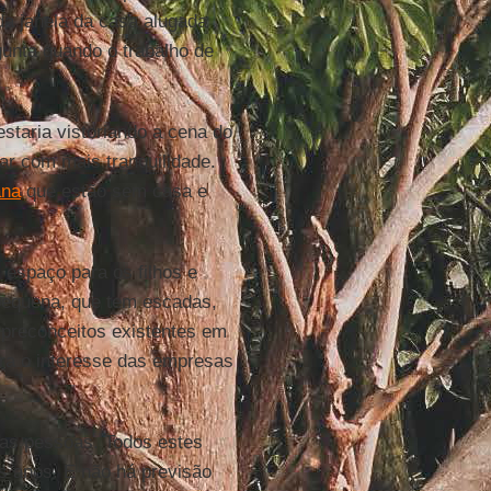
a janela da casa alugada
unta quando o trabalho de
 estaria vistoriando a cena do
ar com mais tranquilidade.
ana
que estão sem casa e
espaço para os filhos e
 pequena, que tem escadas,
 preconceitos existentes em
ra o interesse das empresas
tas pessoas. Todos estes
s anos. E não há previsão