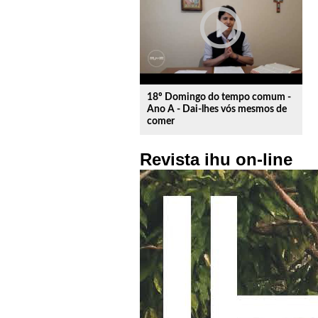
play_circle_outline
18º Domingo do tempo comum -
Ano A - Dai-lhes vós mesmos de
comer
Revista ihu on-line