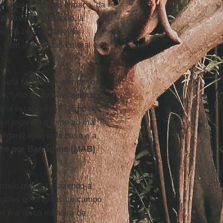
o seu lar, do seu espaço, da
e profunda estimação, à
os, da boa vontade da
, com a intimidade moral e
 será rápida em atender os
imas? Até quando os acordos
eria estar preso? Como diz
va e jogaram o leme ao mar”.
organização pela base e a
os por Barragens (MAB)
artelo que está fazendo a
ingidos e atingidas do campo
e é a única maneira de