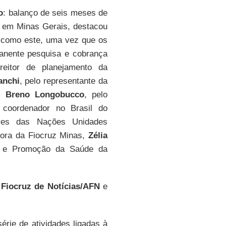
o
: balanço de seis meses de
o em Minas Gerais, destacou
s como este, uma vez que os
anente pesquisa e cobrança
reitor de planejamento da
anchi
, pelo representante da
s,
Breno Longobucco
, pelo
 coordenador no Brasil do
tres das Nações Unidades
etora da Fiocruz Minas,
Zélia
ão e Promoção da Saúde da
Fiocruz de Notícias/AFN
e
érie de atividades ligadas à