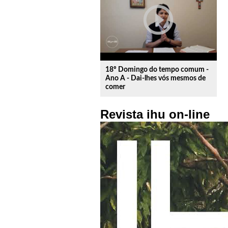
play_circle_outline
18º Domingo do tempo comum -
Ano A - Dai-lhes vós mesmos de
comer
Revista ihu on-line