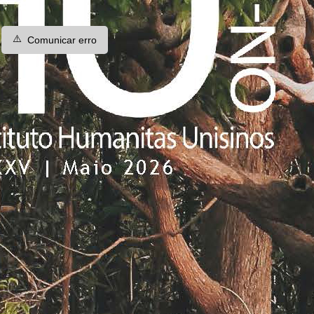
⚠️
Comunicar erro