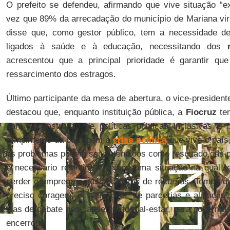
O prefeito se defendeu, afirmando que vive situação “
vez que 89% da arrecadação do município de Mariana vi
disse que, como gestor público, tem a necessidade d
ligados à saúde e à educação, necessitando dos
acrescentou que a principal prioridade é garantir q
ressarcimento dos estragos.
Último participante da mesa de abertura, o vice-presiden
destacou que, enquanto instituição pública, a
Fiocruz
tem
para a construção de políticas públicas inclusivas e p
rompimento da barragem à
crise política
que vive o país
os problemas podem ser entendidos como resultado das pr
é necessário resistir. “Vivemos uma situação na qual
perder o emprego e nossas fontes de recursos. Temos qu
preciso coragem, e, além dela, de parcerias e alianças”
dias de debate nos cause muito mal-estar, para podermos
encerrou.