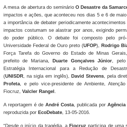
A mesa de abertura do seminário
O Desastre da Samarc
impactos e ações, que aconteceu nos dias 5 e 6 de mai
a importância de debater periodicamente acontecimento
impactos costumam se alastrar por anos, exigindo perm
do poder público. O debate foi composto pelo pró-
Universidade Federal de Ouro preto (
UFOP
),
Rodrigo Bi
Força Tarefa do Governo do Estado de Minas Gerai
prefeito de Mariana,
Duarte Gonçalves Júnior
, pelo
Estratégia Internacional para a Redução de Desas
(
UNISDR
, na sigla em inglês),
David Stevens
, pela dir
Profeta
, e pelo vice-presidente de Ambiente, Atenç
Fiocruz,
Valcler Rangel
.
A reportagem é de
André Costa
, publicada por
Agência 
reproduzida por
EcoDebate
, 13-05-2016.
“Desde o início da tragédia, a
Fiocruz
participa de uma s