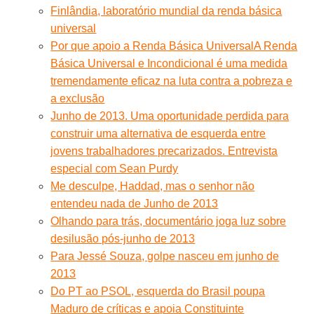
Finlândia, laboratório mundial da renda básica
universal
Por que apoio a Renda Básica Universal
A Renda
Básica Universal e Incondicional é uma medida
tremendamente eficaz na luta contra a pobreza e
a exclusão
Junho de 2013. Uma oportunidade perdida para
construir uma alternativa de esquerda entre
jovens trabalhadores precarizados. Entrevista
especial com Sean Purdy
Me desculpe, Haddad, mas o senhor não
entendeu nada de Junho de 2013
Olhando para trás, documentário joga luz sobre
desilusão pós-junho de 2013
Para Jessé Souza, golpe nasceu em junho de
2013
Do PT ao PSOL, esquerda do Brasil poupa
Maduro de críticas e apoia Constituinte