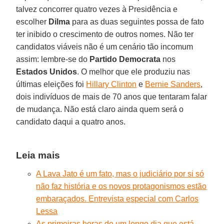
talvez concorrer quatro vezes à Presidência e
escolher
Dilma
para as duas seguintes possa de fato
ter inibido o crescimento de outros nomes. Não ter
candidatos viáveis não é um cenário tão incomum
assim: lembre-se do
Partido Democrata
nos
Estados Unidos
. O melhor que ele produziu nas
últimas eleições foi
Hillary Clinton
e
Bernie Sanders
,
dois indivíduos de mais de 70 anos que tentaram falar
de mudança. Não está claro ainda quem será o
candidato daqui a quatro anos.
Leia mais
A Lava Jato é um fato, mas o judiciário por si só
não faz história e os novos protagonismos estão
embaraçados. Entrevista especial com Carlos
Lessa
As primeiras horas de um longo dia que está