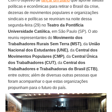
Com o objetivo de
lançar um plano
que aponte saídas
políticas e econômicas para retirar o Brasil da crise,
dezenas de movimentos populares e organizações
sindicais e políticas se reuniram na noite dessa
segunda-feira (29) no
Teatro da Pontifícia
Universidade Católica
, em São Paulo (SP). O ato
reuniu representantes do
Movimento dos
Trabalhadores Rurais Sem Terra (MST)
, da
União
Nacional dos Estudantes (UNE)
, da
Central dos
Movimentos Populares (CMP)
, da
Central Única
dos Trabalhadores (CUT)
, da
Central dos
Trabalhadores e Trabalhadoras do Brasil (CTB)
,
entre outros; além de diversas outras pessoas que
foram acompanhar o que estas organizações
propunham para o futuro do país.