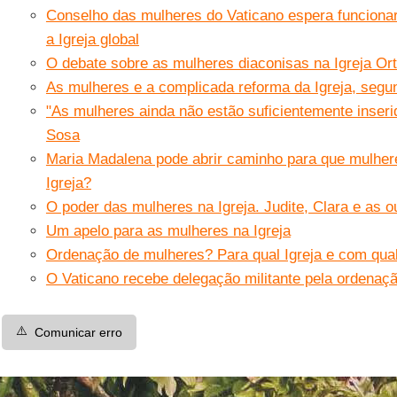
Conselho das mulheres do Vaticano espera funcionar
a Igreja global
O debate sobre as mulheres diaconisas na Igreja Or
As mulheres e a complicada reforma da Igreja, seg
"As mulheres ainda não estão suficientemente inserid
Sosa
Maria Madalena pode abrir caminho para que mulhe
Igreja?
O poder das mulheres na Igreja. Judite, Clara e as o
Um apelo para as mulheres na Igreja
Ordenação de mulheres? Para qual Igreja e com qual
O Vaticano recebe delegação militante pela ordenaçã
⚠️
Comunicar erro