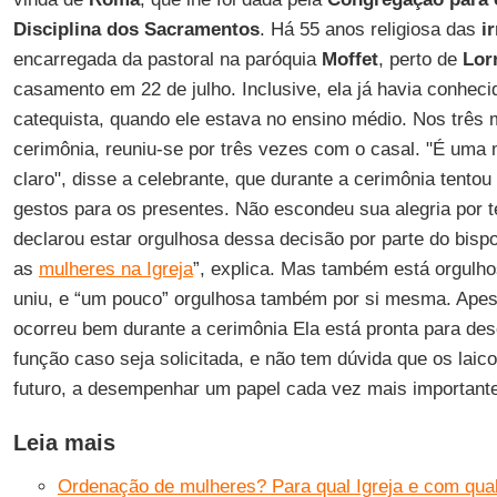
Disciplina dos Sacramentos
. Há 55 anos religiosa das
i
encarregada da pastoral na paróquia
Moffet
, perto de
Lorr
casamento em 22 de julho. Inclusive, ela já havia conheci
catequista, quando ele estava no ensino médio. Nos trê
cerimônia, reuniu-se por três vezes com o casal. "É uma
claro", disse a celebrante, que durante a cerimônia tentou
gestos para os presentes. Não escondeu sua alegria por 
declarou estar orgulhosa dessa decisão por parte do bisp
as
mulheres na Igreja
”, explica. Mas também está orgulho
uniu, e “um pouco” orgulhosa também por si mesma. Apes
ocorreu bem durante a cerimônia Ela está pronta para d
função caso seja solicitada, e não tem dúvida que os lai
futuro, a desempenhar um papel cada vez mais importante 
Leia mais
Ordenação de mulheres? Para qual Igreja e com qual