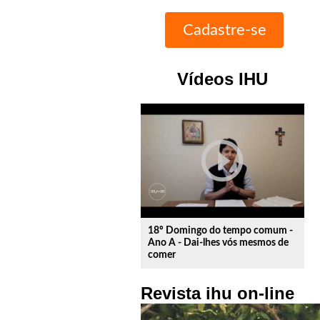
Vídeos IHU
play_circle_outline
18º Domingo do tempo comum -
Ano A - Dai-lhes vós mesmos de
comer
Revista ihu on-line