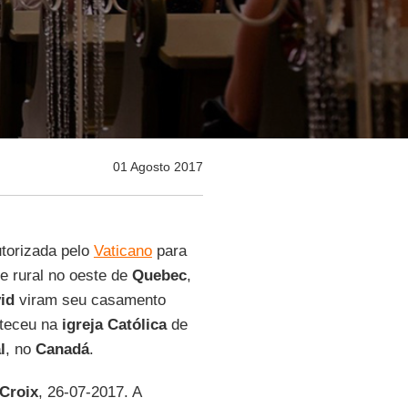
01 Agosto 2017
utorizada pelo
Vaticano
para
e rural no oeste de
Quebec
,
id
viram seu casamento
nteceu na
igreja Católica
de
l
, no
Canadá
.
 Croix
, 26-07-2017. A