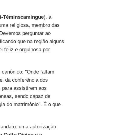
bi-Téminscamingue
), a
 uma religiosa, membro das
 "Devemos perguntar ao
licando que na região alguns
i feliz e orgulhosa por
o canônico: "Onde faltam
el da conferência dos
s para assistirem aos
dôneas, sendo capaz de
gia do matrimônio". É o que
andato: uma autorização
 Culto Divino e a