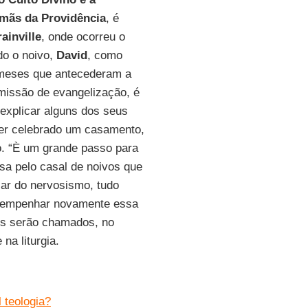
rmãs da Providência
, é
ainville
, onde ocorreu o
do o noivo,
David
, como
s meses que antecederam a
 missão de evangelização, é
 explicar alguns dos seus
ter celebrado um casamento,
o. “È um grande passo para
sa pelo casal de noivos que
ar do nervosismo, tudo
esempenhar novamente essa
cos serão chamados, no
na liturgia.
 teologia?