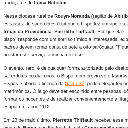
tradução é de
Luisa Rabolini
.
Nessa diocese rural de
Rouyn-Noranda
(região de
Abiti
escassez de sacerdotes é tal que o bispo fez um apelo a
Irmãs da Providência
:
Pierrette Thiffault
. Por que ela?
bispo" responde com um sorriso tímido a interessada, exp
padres devem tomar conta de sete a oito paróquias. "Fique
prestar este serviço à minha diocese".
O evento, raro, é de qualquer forma autorizado pelo direit
sacerdotes ou diáconos, o Bispo, com prévio voto favoráv
Bispos e obtida a licença da
Santa Sé
, pode delegar leigo
matrimônios. O leigo deve ser escolhido entre pessoas i
formar os nubentes e de realizar convenientemente a litur
estipula o cânon 1112.
Em 23 de maio último,
Pierrette Thiffault
recebeu esse m
vinda de
Roma
, que lhe foi dada pela
Congregação para o