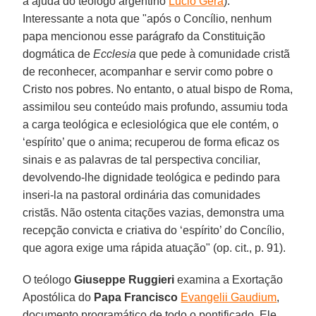
a ajuda do teólogo argentino
Lucio Gera
).
Interessante a nota que "após o Concílio, nenhum
papa mencionou esse parágrafo da Constituição
dogmática de
Ecclesia
que pede à comunidade cristã
de reconhecer, acompanhar e servir como pobre o
Cristo nos pobres. No entanto, o atual bispo de Roma,
assimilou seu conteúdo mais profundo, assumiu toda
a carga teológica e eclesiológica que ele contém, o
‘espírito’ que o anima; recuperou de forma eficaz os
sinais e as palavras de tal perspectiva conciliar,
devolvendo-lhe dignidade teológica e pedindo para
inseri-la na pastoral ordinária das comunidades
cristãs. Não ostenta citações vazias, demonstra uma
recepção convicta e criativa do ‘espírito’ do Concílio,
que agora exige uma rápida atuação" (op. cit., p. 91).
O teólogo
Giuseppe Ruggieri
examina a Exortação
Apostólica do
Papa Francisco
Evangelii Gaudium
,
documento programático de todo o pontificado. Ele