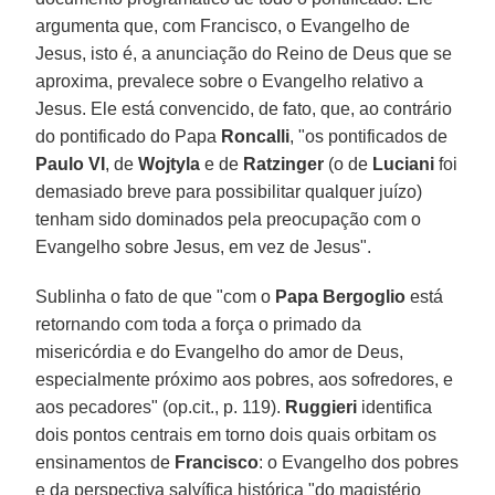
argumenta que, com Francisco, o Evangelho de
Jesus, isto é, a anunciação do Reino de Deus que se
aproxima, prevalece sobre o Evangelho relativo a
Jesus. Ele está convencido, de fato, que, ao contrário
do pontificado do Papa
Roncalli
, "os pontificados de
Paulo VI
, de
Wojtyla
e de
Ratzinger
(o de
Luciani
foi
demasiado breve para possibilitar qualquer juízo)
tenham sido dominados pela preocupação com o
Evangelho sobre Jesus, em vez de Jesus".
Sublinha o fato de que "com o
Papa Bergoglio
está
retornando com toda a força o primado da
misericórdia e do Evangelho do amor de Deus,
especialmente próximo aos pobres, aos sofredores, e
aos pecadores" (op.cit., p. 119).
Ruggieri
identifica
dois pontos centrais em torno dois quais orbitam os
ensinamentos de
Francisco
: o Evangelho dos pobres
e da perspectiva salvífica histórica "do magistério