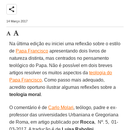
share
14 Março 2017
Na última edição eu iniciei uma reflexão sobre o estilo
de
Papa Francisco
apresentando dois livros de
natureza distinta, mas centrados no pensamento
teológico do Papa. Não é possível em dois breves
artigos resolver os muitos aspectos da
teologia do
Papa Francisco
. Como passo mais adequado,
acredito oportuno ilustrar algumas reflexões sobre a
teologia moral
.
O comentário é de
Carlo Molari
, teólogo, padre e ex-
professor das universidades Urbaniana e Gregoriana
de Roma, em artigo publicado por
Rocca
, Nº. 5, 01-
03-2017. A tradução é de
Luisa Rabolini
.