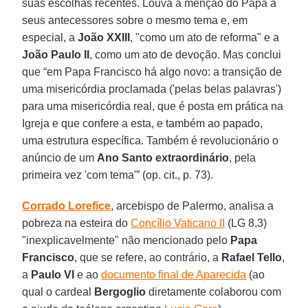
suas escolhas recentes. Louva a menção do Papa a
seus antecessores sobre o mesmo tema e, em
especial, a
João XXIII
, "como um ato de reforma" e a
João Paulo II
, como um ato de devoção. Mas conclui
que “em Papa Francisco há algo novo: a transição de
uma misericórdia proclamada ('pelas belas palavras')
para uma misericórdia real, que é posta em prática na
Igreja e que confere a esta, e também ao papado,
uma estrutura específica. Também é revolucionário o
anúncio de um
Ano Santo extraordinário
, pela
primeira vez 'com tema'” (op. cit., p. 73).
Corrado Lorefice
, arcebispo de Palermo, analisa a
pobreza na esteira do
Concílio Vaticano II
(LG 8,3)
"inexplicavelmente" não mencionado pelo
Papa
Francisco
, que se refere, ao contrário, a
Rafael Tello
,
a
Paulo VI
e ao
documento final de Aparecida
(ao
qual o cardeal
Bergoglio
diretamente colaborou com