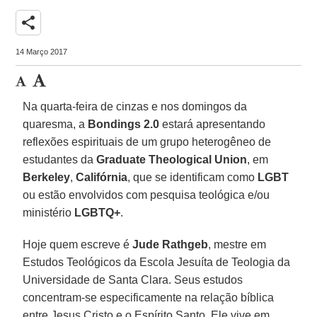
share
14 Março 2017
Na quarta-feira de cinzas e nos domingos da
quaresma, a
Bondings 2.0
estará apresentando
reflexões espirituais de um grupo heterogêneo de
estudantes da
Graduate Theological Union
, em
Berkeley
,
Califórnia
, que se identificam como
LGBT
ou estão envolvidos com pesquisa teológica e/ou
ministério
LGBTQ+
.
Hoje quem escreve é
Jude Rathgeb
, mestre em
Estudos Teológicos da Escola Jesuíta de Teologia da
Universidade de Santa Clara. Seus estudos
concentram-se especificamente na relação bíblica
entre Jesus Cristo e o Espírito Santo. Ele vive em