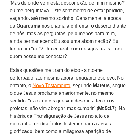
'Mas de onde vem esta desconexão de mim mesmo?',
eu me perguntava. Este sentimento de estar perdido,
vagando, até mesmo sozinho. Certamente, a época
da
Quaresma
nos chama a enfrentar o deserto diante
de nós, mas as perguntas, pelo menos para mim,
ainda permanecem: Eu sou uma abominação? Eu
tenho um "eu"? Um eu real, com desejos reais, com
quem posso me conectar?
Estas questões me tiram do eixo - sinto-me
perturbado, até mesmo agora, enquanto escrevo. No
entanto, o
Novo Testamento
, segundo
Mateus
, segue
o que Jesus proclama anteriormente, no mesmo
sentido: "não cuideis que vim destruir a lei ou os
profetas: não vim abrogar, mas cumprir" (
Mt 5:17
). Na
história da Transfiguração de Jesus no alto da
montanha, os discípulos testemunham a Jesus
glorificado, bem como a milagrosa aparição de