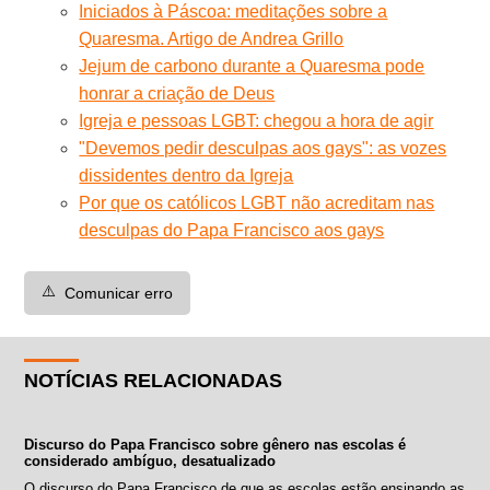
Iniciados à Páscoa: meditações sobre a
Quaresma. Artigo de Andrea Grillo
Jejum de carbono durante a Quaresma pode
honrar a criação de Deus
Igreja e pessoas LGBT: chegou a hora de agir
"Devemos pedir desculpas aos gays": as vozes
dissidentes dentro da Igreja
Por que os católicos LGBT não acreditam nas
desculpas do Papa Francisco aos gays
⚠️
Comunicar erro
NOTÍCIAS RELACIONADAS
Discurso do Papa Francisco sobre gênero nas escolas é
considerado ambíguo, desatualizado
O discurso do Papa Francisco de que as escolas estão ensinando as