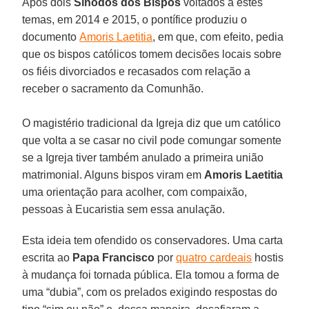
Após dois
Sínodos dos Bispos
voltados a estes
temas, em 2014 e 2015, o pontífice produziu o
documento
Amoris Laetitia
, em que, com efeito, pedia
que os bispos católicos tomem decisões locais sobre
os fiéis divorciados e recasados com relação a
receber o sacramento da Comunhão.
O magistério tradicional da Igreja diz que um católico
que volta a se casar no civil pode comungar somente
se a Igreja tiver também anulado a primeira união
matrimonial. Alguns bispos viram em
Amoris Laetitia
uma orientação para acolher, com compaixão,
pessoas à Eucaristia sem essa anulação.
Esta ideia tem ofendido os conservadores. Uma carta
escrita ao
Papa Francisco
por
quatro cardeais
hostis
à mudança foi tornada pública. Ela tomou a forma de
uma “dubia”, com os prelados exigindo respostas do