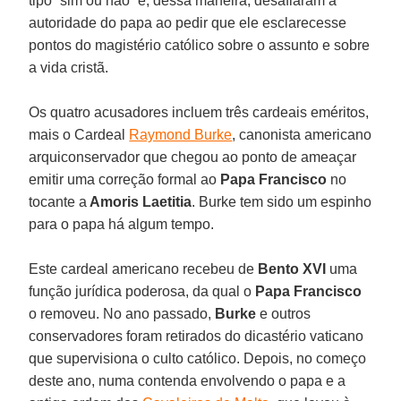
tipo “sim ou não” e, dessa maneira, desafiaram a
autoridade do papa ao pedir que ele esclarecesse
pontos do magistério católico sobre o assunto e sobre
a vida cristã.
Os quatro acusadores incluem três cardeais eméritos,
mais o Cardeal
Raymond Burke
, canonista americano
arquiconservador que chegou ao ponto de ameaçar
emitir uma correção formal ao
Papa Francisco
no
tocante a
Amoris Laetitia
. Burke tem sido um espinho
para o papa há algum tempo.
Este cardeal americano recebeu de
Bento XVI
uma
função jurídica poderosa, da qual o
Papa Francisco
o removeu. No ano passado,
Burke
e outros
conservadores foram retirados do dicastério vaticano
que supervisiona o culto católico. Depois, no começo
deste ano, numa contenda envolvendo o papa e a