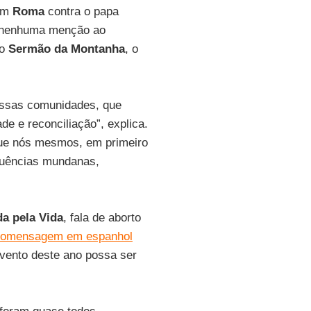
em
Roma
contra o papa
 nenhuma menção ao
 o
Sermão da Montanha
, o
nossas comunidades, que
e e reconciliação”, explica.
 que nós mesmos, em primeiro
fluências mundanas,
a pela Vida
, fala de aborto
eomensagem em espanhol
 evento deste ano possa ser