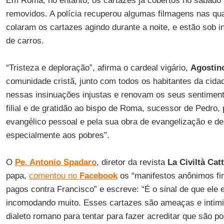
Em Roma, no entanto, os cartazes já cobertos no sábado
removidos. A polícia recuperou algumas filmagens nas q
colaram os cartazes agindo durante a noite, e estão sob 
de carros.
“Tristeza e deploração”, afirma o cardeal vigário,
Agostino
comunidade cristã, junto com todos os habitantes da cid
nessas insinuações injustas e renovam os seus sentiment
filial e de gratidão ao bispo de Roma, sucessor de Pedro,
evangélico pessoal e pela sua obra de evangelização e d
especialmente aos pobres”.
O
Pe. Antonio Spadaro
, diretor da revista
La Civiltà Cat
papa,
comentou no
Facebook
os “manifestos anônimos fi
pagos contra Francisco” e escreve: “É o sinal de que ele 
incomodando muito. Esses cartazes são ameaças e intim
dialeto romano para tentar para fazer acreditar que são 