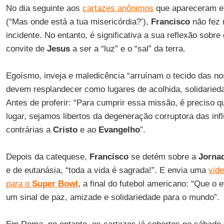
No dia seguinte aos
cartazes anônimos
que apareceram 
(“Mas onde está a tua misericórdia?’),
Francisco
não fez
incidente. No entanto, é significativa a sua reflexão sobre
convite de
Jesus
a ser a “luz” e o “sal” da terra.
Egoísmo, inveja e maledicência “arruínam o tecido das 
devem resplandecer como lugares de acolhida, solidariedad
Antes de proferir: “Para cumprir essa missão, é preciso
lugar, sejamos libertos da degeneração corruptora das in
contrárias a
Cristo
e ao
Evangelho
”.
Depois da catequese,
Francisco
se detém sobre a
Jornad
e de eutanásia, “toda a vida é sagrada!”. E envia uma
vid
para o
Super Bowl
, a final do futebol americano: “Que o
um sinal de paz, amizade e solidariedade para o mundo”.