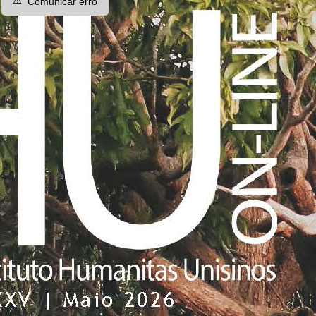
⚠️
Comunicar erro