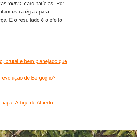
cas
‘dubia’
cardinalícias. Por
ntam estratégias para
a. E o resultado é o efeito
o, brutal e bem planejado que
revolução de Bergoglio?
 papa. Artigo de Alberto