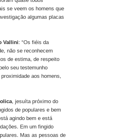
 foram quase todos
uais se veem os homens que
investigação algumas placas
 Vallini
: “Os fiéis da
ade, não se reconhecem
os de estima, de respeito
 pelo seu testemunho
e proximidade aos homens,
tolica
, jesuíta próximo do
ngidos de populares e bem
está agindo bem e está
idações. Em um fingido
populares. Mas as pessoas de