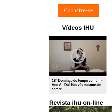
Vídeos IHU
play_circle_outline
18º Domingo do tempo comum -
Ano A - Dai-lhes vós mesmos de
comer
Revista ihu on-line