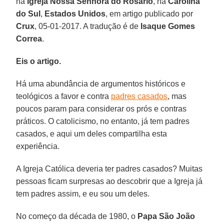
na
Igreja Nossa Senhora do Rosário
, na
Carolina
do Sul
,
Estados Unidos
, em artigo publicado por
Crux
, 05-01-2017. A tradução é de
Isaque Gomes
Correa
.
Eis o artigo.
Há uma abundância de argumentos históricos e
teológicos a favor e contra
padres casados
, mas
poucos param para considerar os prós e contras
práticos. O catolicismo, no entanto, já tem padres
casados, e aqui um deles compartilha esta
experiência.
A Igreja Católica deveria ter padres casados? Muitas
pessoas ficam surpresas ao descobrir que a Igreja já
tem padres assim, e eu sou um deles.
No começo da década de 1980, o
Papa São João