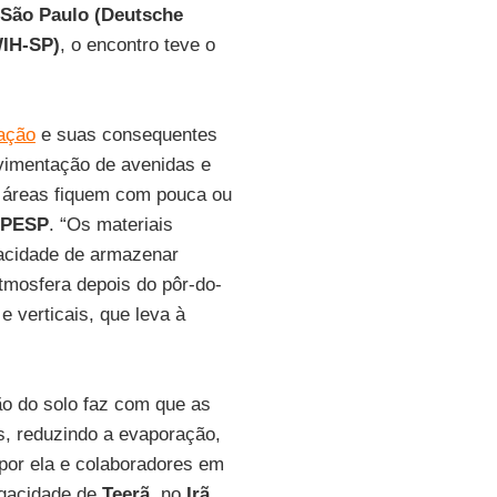
 São Paulo (Deutsche
WIH-SP)
, o encontro teve o
ação
e suas consequentes
vimentação de avenidas e
s áreas fiquem com pouca ou
APESP
. “Os materiais
pacidade de armazenar
atmosfera depois do pôr-do-
e verticais, que leva à
ão do solo faz com que as
s, reduzindo a evaporação,
por ela e colaboradores em
egacidade de
Teerã
, no
Irã
,