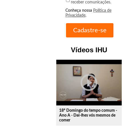
receber comunicações.
Conheça nossa
Política de
Privacidade
.
Vídeos IHU
play_circle_outline
18º Domingo do tempo comum -
Ano A - Dai-lhes vós mesmos de
comer