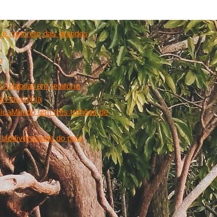
 e concreto das grandes
o
U-Habitat em relatório
 na Amazônia
ica
Mundo tem três trilhões de
 biodiversidade do país