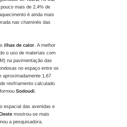
 pouco mais de 2,4% de
 aquecimento é ainda mais
iberada nas chaminés das
as
ilhas de calor
. A melhor
ndo o uso de materiais com
HAM) na pavimentação das
frondosas no espaço entre os
de aproximadamente 1,67
 de resfriamento calculado
informou
Sodoudi
.
ão espacial das avenidas e
Oeste
mostrou-se mais
irmou a pesquisadora.