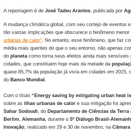
A reportagem é de
José Tadeu Arantes
, publicada por
Ag
A mudança climática global, com seu cortejo de eventos 
tão vastas implicações que obscurece o fenômeno meno
urbanas de calor”
. No entanto, esse fenômeno, que faz c
média mais quentes do que o seu entorno, não apenas con
do
planeta
como torna seus efeitos ainda mais sensíveis
cidades, que constituem hoje mais da metade da
populaç
quase 85,7% da população já vivia em cidades em 2015, 
do
Banco Mundial
.
Com o título
“Energy saving by mitigating urban heat is
sobre as
ilhas urbanas de calor
e sua mitigação foi apre
Sahar Sodoudi
, do
Departamento de Ciências da Terra d
Berlim
,
Alemanha
, durante o
5º Diálogo Brasil-Alemanh
Inovação
, realizado em 29 e 30 de novembro, na
Câmara 