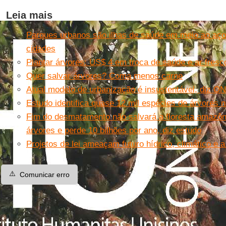
Leia mais
Parques urbanos são ilhas de saúde em meio ao aço
cidades
Plantar árvores: US$ 4 em troca de saúde e ar fresc
Quer salvar árvores? Coma menos carne
Atual modelo de urbanização é insustentável, diz ON
Estudo identifica quase 12 mil espécies de árvores
Fim do desmatamento não salvará a floresta amazôn
árvores e perde 10 bilhões por ano, diz estudo
Projetos de lei ameaçam futuro hídrico, climático e a
⚠️
Comunicar erro