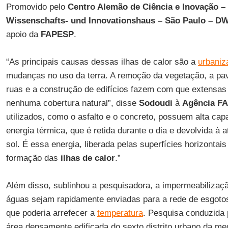
Promovido pelo
Centro Alemão de Ciência e Inovação –
Wissenschafts- und Innovationshaus – São Paulo – D
apoio da
FAPESP
.
“As principais causas dessas ilhas de calor são a
urbaniz
mudanças no uso da terra. A remoção da vegetação, a pa
ruas e a construção de edifícios fazem com que extensa
nenhuma cobertura natural”, disse
Sodoudi
à
Agência F
utilizados, como o asfalto e o concreto, possuem alta ca
energia térmica, que é retida durante o dia e devolvida à 
sol. É essa energia, liberada pelas superfícies horizontais 
formação das
ilhas de calor
.”
Além disso, sublinhou a pesquisadora, a impermeabilizaç
águas sejam rapidamente enviadas para a rede de esgoto
que poderia arrefecer a
temperatura
. Pesquisa conduzida 
área densamente edificada do sexto distrito urbano da m