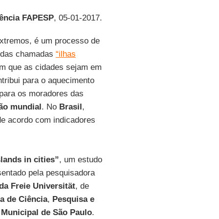
ência FAPESP
, 05-01-2017.
extremos, é um processo de
r das chamadas
“ilhas
om que as cidades sejam em
tribui para o aquecimento
 para os moradores das
ão mundial
. No
Brasil
,
de acordo com indicadores
lands in cities”
, um estudo
sentado pela pesquisadora
a Freie Universität
, de
a de Ciência
,
Pesquisa e
Municipal de São Paulo
.