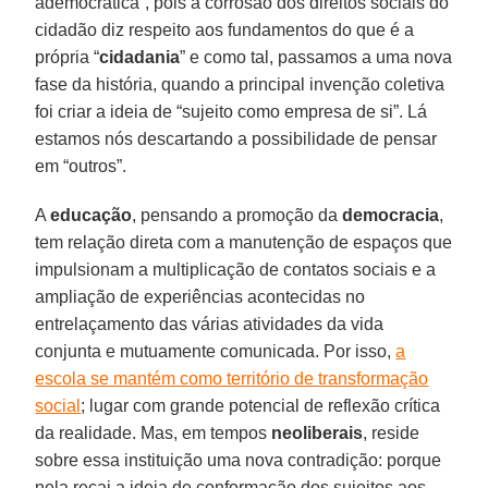
ademocrática”, pois a corrosão dos direitos sociais do
cidadão diz respeito aos fundamentos do que é a
própria “
cidadania
” e como tal, passamos a uma nova
fase da história, quando a principal invenção coletiva
foi criar a ideia de “sujeito como empresa de si”. Lá
estamos nós descartando a possibilidade de pensar
em “outros”.
A
educação
, pensando a promoção da
democracia
,
tem relação direta com a manutenção de espaços que
impulsionam a multiplicação de contatos sociais e a
ampliação de experiências acontecidas no
entrelaçamento das várias atividades da vida
conjunta e mutuamente comunicada. Por isso,
a
escola se mantém como território de transformação
social
; lugar com grande potencial de reflexão crítica
da realidade. Mas, em tempos
neoliberais
, reside
sobre essa instituição uma nova contradição: porque
nela recai a ideia de conformação dos sujeitos aos