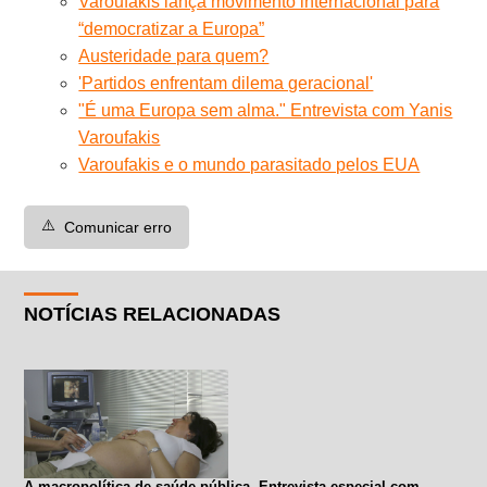
Varoufakis lança movimento internacional para
“democratizar a Europa”
Austeridade para quem?
'Partidos enfrentam dilema geracional'
"É uma Europa sem alma." Entrevista com Yanis
Varoufakis
Varoufakis e o mundo parasitado pelos EUA
⚠️
Comunicar erro
NOTÍCIAS RELACIONADAS
A macropolítica de saúde pública. Entrevista especial com