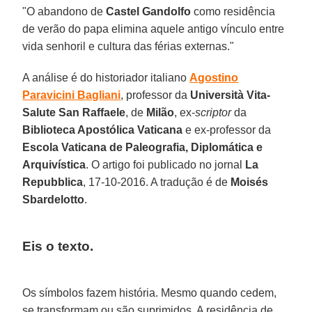
"O abandono de
Castel Gandolfo
como residência
de verão do papa elimina aquele antigo vínculo entre
vida senhoril e cultura das férias externas."
A análise é do historiador italiano
Agostino
Paravicini Bagliani
, professor da
Università Vita-
Salute San Raffaele
, de
Milão
, ex-
scriptor
da
Biblioteca Apostólica Vaticana
e ex-professor da
Escola Vaticana de Paleografia, Diplomática e
Arquivística
. O artigo foi publicado no jornal
La
Repubblica
, 17-10-2016. A tradução é de
Moisés
Sbardelotto
.
Eis o texto.
Os símbolos fazem história. Mesmo quando cedem,
se transformam ou são suprimidos. A residência de