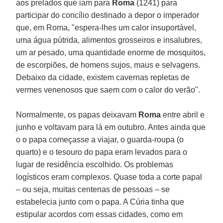
aos prelados que iam para
Roma
(1241) para
participar do concílio destinado a depor o imperador
que, em Roma, "espera-lhes um calor insuportável,
uma água pútrida, alimentos grosseiros e insalubres,
um ar pesado, uma quantidade enorme de mosquitos,
de escorpiões, de homens sujos, maus e selvagens.
Debaixo da cidade, existem cavernas repletas de
vermes venenosos que saem com o calor do verão".
Normalmente, os papas deixavam
Roma
entre abril e
junho e voltavam para lá em outubro. Antes ainda que
o o papa começasse a viajar, o guarda-roupa (o
quarto) e o tesouro do papa eram levados para o
lugar de residência escolhido. Os problemas
logísticos eram complexos. Quase toda a corte papal
– ou seja, muitas centenas de pessoas – se
estabelecia junto com o papa. A Cúria tinha que
estipular acordos com essas cidades, como em