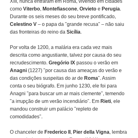
XIII, nunca entraram em Roma, vivendo em cidades
como
Viterbo
,
Montefiascone
,
Orvieto
e
Perugia
.
Durante os seis meses do seu breve pontificado,
Celestino V
– o papa da "grande recusa" – não saiu
das fronteiras do reino da
Sicília
.
Por volta de 1200, a malária era cada vez mais
descrita como angustiante, talvez por causa do seu
recrudescimento.
Gregório IX
passou o verão em
Anagni
(1227) "por causa das ameaças do verão e
das condições suspeitas do ar de
Roma
". Assim
conta o seu biógrafo. Em junho 1230, ele foi para
Anagni "para buscar um ar mais clemente", temendo
"a irrupção de um verão incendiário". Em
Rieti
, ele
mandou construir um palácio "repleto de
comodidades".
O chanceler de
Frederico II
,
Pier della Vigna
, lembra