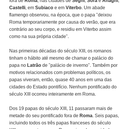
fora de
Roma
, nas cidades de
Segni
,
Sora
e
Anagni
,
Castelli
, em
Subiaco
e em
Viterbo
. Um abade
flamengo observou, na época, que o papa "deixou
Roma temporariamente por causa do verão, que era
contrário ao seu corpo, e residiu em Viterbo assim
como na sua própria cidade".
Nas primeiras décadas do século XIII, os romanos
tinham o hábito até mesmo de chamar o palácio do
papa no
Latrão
de "palácio de inverno". Também por
motivos relacionados com problemas políticos, os
papas viveram, então, quase 40 anos em uma das
cidades do Estado pontifício. Nenhum pontificado do
século XIII ocorreu inteiramente em Roma.
Dos 19 papas do século XIII, 11 passaram mais de
metade do seu pontificado fora de
Roma
. Seis papas,
incluindo todos os três papas franceses do século