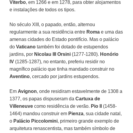
Viterbo
, em 1266 e em 1278, para obter alojamentos
e instalações de todos os tipos.
No século XIII, o papado, então, alternou
regularmente a sua residência entre
Roma
e uma das
amenas cidades do Estado pontifício. Mas o palácio
do
Vaticano
também foi dotado de estupendos
jardins, por
Nicolau III Orsini
(1277-1280).
Honório
IV
(1285-1287), no entanto, preferiu residir no
magnífico palácio que tinha mandado construir no
Aventino
, cercado por jardins estupendos.
Em
Avignon
, onde residiram estavelmente de 1308 a
1377, os papas dispuseram da
Cartuxa de
Villeneuve
como residência de verão.
Pio II
(1458-
1464) mandou construir em
Pienza
, sua cidade natal,
o
Palácio Piccolomini
, primeiro grande exemplo de
arquitetura renascentista, mas também símbolo de