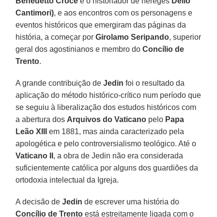
Benedetto Croce
e o historiador de hereges
Delio
Cantimori)
, e aos encontros com os personagens e
eventos históricos que emergiram das páginas da
história, a começar por
Girolamo Seripando
, superior
geral dos agostinianos e membro do
Concílio de
Trento
.
A grande contribuição de
Jedin
foi o resultado da
aplicação do método histórico-crítico num período que
se seguiu à liberalização dos estudos históricos com
a abertura dos
Arquivos do Vaticano
pelo
Papa
Leão XIII
em 1881, mas ainda caracterizado pela
apologética e pelo controversialismo teológico. Até o
Vaticano II
, a obra de Jedin não era considerada
suficientemente católica por alguns dos guardiões da
ortodoxia intelectual da Igreja.
A decisão de
Jedin
de escrever uma história do
Concílio de Trento
está estreitamente ligada com o