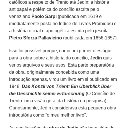
católicos a respeito de Trento até Jedin: a história
antipapal e polêmica do concílio escrita pelo
veneziano
Paolo Sarpi
(publicada em 1619 e
imediatamente posta no Índice de Livros Proibidos) e
a história oficial e apologética escrita pelo jesuíta
Pietro Sforza Pallavicino
(publicada em 1656-1657).
Isso foi possível porque, como um primeiro estágio
para a obra sobre a história do concílio,
Jedin
quis
ver os arquivos e seus usos. Esta parte preparatória
da obra, originalmente concebida como uma
introdução apenas, virou um livro em si publicado em
1948:
Das Konzil von Trient: Ein Überblick über
die Geschichte seiner Erforschung
(O Concílio de
Trento: uma visão geral da história da pesquisa).
Curiosamente, Jedin considerava esta pequena obra
introdutória como “o meu melhor livro”.
As ramificações da
obra de Jedin
vão bem além do