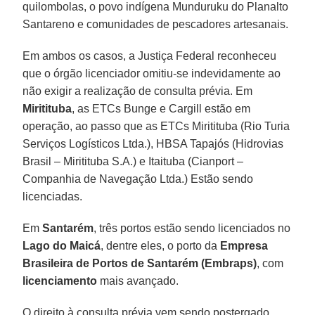
quilombolas, o povo indígena Munduruku do Planalto
Santareno e comunidades de pescadores artesanais.
Em ambos os casos, a Justiça Federal reconheceu
que o órgão licenciador omitiu-se indevidamente ao
não exigir a realização de consulta prévia. Em
Miritituba
, as ETCs Bunge e Cargill estão em
operação, ao passo que as ETCs Miritituba (Rio Turia
Serviços Logísticos Ltda.), HBSA Tapajós (Hidrovias
Brasil – Miritituba S.A.) e Itaituba (Cianport –
Companhia de Navegação Ltda.) Estão sendo
licenciadas.
Em
Santarém
, três portos estão sendo licenciados no
Lago do Maicá
, dentre eles, o porto da
Empresa
Brasileira de Portos de Santarém (Embraps)
, com
licenciamento
mais avançado.
O direito à consulta prévia vem sendo postergado